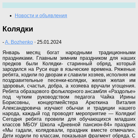
Перейти
к
Новости и объявления
содержимому
Колядки
-
A. Bozhenko
·
25.01.2024
Январь месяц богат народными традиционными
праздниками. Главным зимним праздником для наших
предков были Колядки- старинный обряд, который
зародился на Руси еще в языческие времена. Ряженые
ребята, ходили по дворам и славили хозяев, исполняя им
поздравительные песенки-колядки, желая желая им
здоровья, счастья, добра, а хозяева вручали угощения.
Ребята образцового фольклорного ансамбля «Раздолье»
под чутким руководством педагога Чайка Ирины
Борисовны, концертмейстера Арюткина Виталия
Александровича изучают обычаи и традиции нашего
народа, каждый год проводят мероприятие — Колядки!
Сегодня ребята провели для обучающихся младших
классов МБОУ Школа «Дневной пансион-84» праздник
«Мы гадали, колядовали, праздник вместе отмечали».
Дети ходили по классам, показывая фрагмент обряда. С