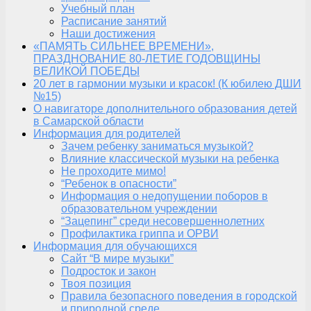
Учебный план
Расписание занятий
Наши достижения
«ПАМЯТЬ СИЛЬНЕЕ ВРЕМЕНИ»,
ПРАЗДНОВАНИЕ 80-ЛЕТИЕ ГОДОВЩИНЫ
ВЕЛИКОЙ ПОБЕДЫ
20 лет в гармонии музыки и красок! (К юбилею ДШИ
№15)
О навигаторе дополнительного образования детей
в Самарской области
Информация для родителей
Зачем ребенку заниматься музыкой?
Влияние классической музыки на ребенка
Не проходите мимо!
“Ребенок в опасности”
Информация о недопущении поборов в
образовательном учреждении
“Зацепинг” среди несовершеннолетних
Профилактика гриппа и ОРВИ
Информация для обучающихся
Сайт “В мире музыки”
Подросток и закон
Твоя позиция
Правила безопасного поведения в городской
и природной среде