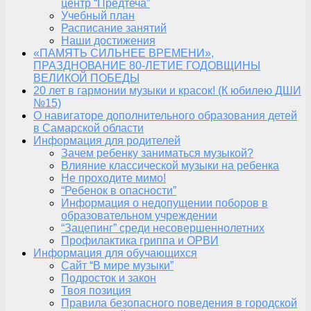
центр “Предтеча”
Учебный план
Расписание занятий
Наши достижения
«ПАМЯТЬ СИЛЬНЕЕ ВРЕМЕНИ»,
ПРАЗДНОВАНИЕ 80-ЛЕТИЕ ГОДОВЩИНЫ
ВЕЛИКОЙ ПОБЕДЫ
20 лет в гармонии музыки и красок! (К юбилею ДШИ
№15)
О навигаторе дополнительного образования детей
в Самарской области
Информация для родителей
Зачем ребенку заниматься музыкой?
Влияние классической музыки на ребенка
Не проходите мимо!
“Ребенок в опасности”
Информация о недопущении поборов в
образовательном учреждении
“Зацепинг” среди несовершеннолетних
Профилактика гриппа и ОРВИ
Информация для обучающихся
Сайт “В мире музыки”
Подросток и закон
Твоя позиция
Правила безопасного поведения в городской