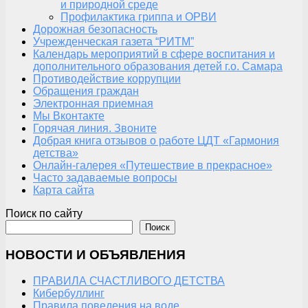
и природной среде
Профилактика гриппа и ОРВИ
Дорожная безопасность
Учрежденческая газета “РИТМ”
Календарь мероприятий в сфере воспитания и
дополнительного образования детей г.о. Самара
Противодействие коррупции
Обращения граждан
Электронная приемная
Мы Вконтакте
Горячая линия. Звоните
Добрая книга отзывов о работе ЦДТ «Гармония
детства»
Онлайн-галерея «Путешествие в прекрасное»
Часто задаваемые вопросы
Карта сайта
Поиск по сайту
Поиск
НОВОСТИ И ОБЪЯВЛЕНИЯ
ПРАВИЛА СЧАСТЛИВОГО ДЕТСТВА
Кибербуллинг
Правила поведения на воде