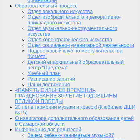
организации
Образовательный процесс
Отдел вокального искусства
Отдел изобразительного и декоративно-
прикладного искусства
Отдел музыкально-инструментального
искусства
Отдел хореографического искусства
Отдел социально-гуманитарной деятельности
Подростковый клуб по месту жительства
“Комета”
Детский епархиальный образовательный
центр “Предтеча”
Учебный план
Расписание занятий
Наши достижения
«ПАМЯТЬ СИЛЬНЕЕ ВРЕМЕНИ»,
ПРАЗДНОВАНИЕ 80-ЛЕТИЕ ГОДОВЩИНЫ
ВЕЛИКОЙ ПОБЕДЫ
20 лет в гармонии музыки и красок! (К юбилею ДШИ
№15)
О навигаторе дополнительного образования детей
в Самарской области
Информация для родителей
Зачем ребенку заниматься музыкой?