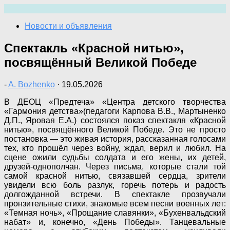
Перейти
к
Новости и объявления
содержимому
Спектакль «Красной нитью»,
посвящённый Великой Победе
-
A. Bozhenko
·
19.05.2026
В ДЕОЦ «Предтеча» «Центра детского творчества
«Гармония детства»(педагоги Карпова В.В., Мартыненко
Д.П., Яровая Е.А.) состоялся показ спектакля «Красной
нитью», посвящённого Великой Победе. Это не просто
постановка — это живая история, рассказанная голосами
тех, кто прошёл через войну, ждал, верил и любил. На
сцене ожили судьбы солдата и его жены, их детей,
друзей-однополчан. Через письма, которые стали той
самой красной нитью, связавшей сердца, зрители
увидели всю боль разлук, горечь потерь и радость
долгожданной встречи. В спектакле прозвучали
пронзительные стихи, знакомые всем песни военных лет:
«Темная ночь», «Прощание славянки», «Бухенвальдский
набат» и, конечно, «День Победы». Танцевальные