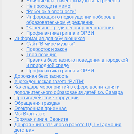
Влияние классической музыки на ребенка
Не проходите мимо!
“Ребенок в опасности”
Информация о недопущении поборов в
образовательном учреждении
“Зацепинг” среди несовершеннолетних
Профилактика гриппа и ОРВИ
Информация для обучающихся
Сайт “В мире музыки”
Подросток и закон
Твоя позиция
Правила безопасного поведения в городской
и природной среде
Профилактика гриппа и ОРВИ
Дорожная безопасность
Учрежденческая газета “РИТМ”
Календарь мероприятий в сфере воспитания и
дополнительного образования детей г.о. Самара
Противодействие коррупции
Обращения граждан
Электронная приемная
Мы Вконтакте
Горячая линия. Звоните
Добрая книга отзывов о работе ЦДТ «Гармония
детства»