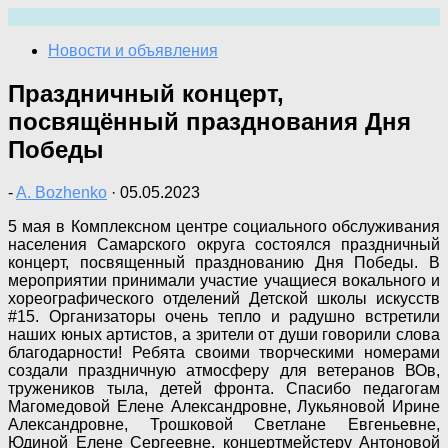
Перейти
к
Новости и объявления
содержимому
Праздничный концерт,
посвящённый празднования Дня
Победы
-
A. Bozhenko
·
05.05.2023
5 мая в Комплексном центре социального обслуживания
населения Самарского округа состоялся праздничный
концерт, посвященный празднованию Дня Победы. В
мероприятии принимали участие учащиеся вокального и
хореографического отделений Детской школы искусств
#15. Организаторы очень тепло и радушно встретили
наших юных артистов, а зрители от души говорили слова
благодарности! Ребята своими творческими номерами
создали праздничную атмосферу для ветеранов ВОв,
тружеников тыла, детей фронта. Спасибо педагогам
Магомедовой Елене Александровне, Лукьяновой Ирине
Александровне, Трошковой Светлане Евгеньевне,
Юдиной Елене Сергеевне, концертмейстеру Антоновой