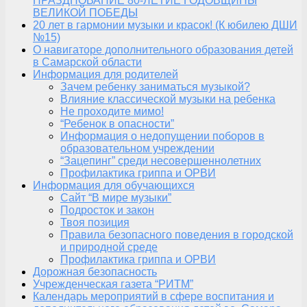
ПРАЗДНОВАНИЕ 80-ЛЕТИЕ ГОДОВЩИНЫ
ВЕЛИКОЙ ПОБЕДЫ
20 лет в гармонии музыки и красок! (К юбилею ДШИ
№15)
О навигаторе дополнительного образования детей
в Самарской области
Информация для родителей
Зачем ребенку заниматься музыкой?
Влияние классической музыки на ребенка
Не проходите мимо!
“Ребенок в опасности”
Информация о недопущении поборов в
образовательном учреждении
“Зацепинг” среди несовершеннолетних
Профилактика гриппа и ОРВИ
Информация для обучающихся
Сайт “В мире музыки”
Подросток и закон
Твоя позиция
Правила безопасного поведения в городской
и природной среде
Профилактика гриппа и ОРВИ
Дорожная безопасность
Учрежденческая газета “РИТМ”
Календарь мероприятий в сфере воспитания и