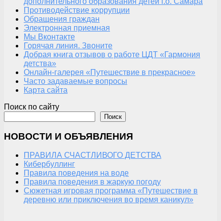
дополнительного образования детей г.о. Самара
Противодействие коррупции
Обращения граждан
Электронная приемная
Мы Вконтакте
Горячая линия. Звоните
Добрая книга отзывов о работе ЦДТ «Гармония
детства»
Онлайн-галерея «Путешествие в прекрасное»
Часто задаваемые вопросы
Карта сайта
Поиск по сайту
Поиск
НОВОСТИ И ОБЪЯВЛЕНИЯ
ПРАВИЛА СЧАСТЛИВОГО ДЕТСТВА
Кибербуллинг
Правила поведения на воде
Правила поведения в жаркую погоду
Сюжетная игровая программа «Путешествие в
деревню или приключения во время каникул»