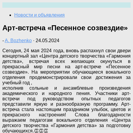
Перейти
к
Новости и объявления
содержимому
Арт-встреча «Песенное созвездие»
-
A. Bozhenko
·
24.05.2024
Сегодня, 24 мая 2024 года, вновь распахнул свои двери
концертный зал «Центра детского творчества «Гармония
детства», встречая всех желающих окунуться в
прекрасный мир песни на арт-встрече «Песенное
созвездие». На мероприятии обучающиеся вокального
отделения продемонстрировали свои достижения за
учебный год ,
исполнив сольные и ансамблевые произведения
академического и народного пения. Участники арт-
встречи под руководством опытных педагогов
представили яркую и разнообразную программу. Арт-
встреча стала настоящим праздником улыбок, цветов и
прекрасного настроения! Слова благодарности
выражаем педагогам вокального отделения «Центра
детского творчества «Гармония детства» за подготовку
обучающихся.👏👏👏