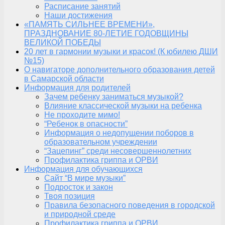
Расписание занятий
Наши достижения
«ПАМЯТЬ СИЛЬНЕЕ ВРЕМЕНИ»,
ПРАЗДНОВАНИЕ 80-ЛЕТИЕ ГОДОВЩИНЫ
ВЕЛИКОЙ ПОБЕДЫ
20 лет в гармонии музыки и красок! (К юбилею ДШИ
№15)
О навигаторе дополнительного образования детей
в Самарской области
Информация для родителей
Зачем ребенку заниматься музыкой?
Влияние классической музыки на ребенка
Не проходите мимо!
“Ребенок в опасности”
Информация о недопущении поборов в
образовательном учреждении
“Зацепинг” среди несовершеннолетних
Профилактика гриппа и ОРВИ
Информация для обучающихся
Сайт “В мире музыки”
Подросток и закон
Твоя позиция
Правила безопасного поведения в городской
и природной среде
Профилактика гриппа и ОРВИ