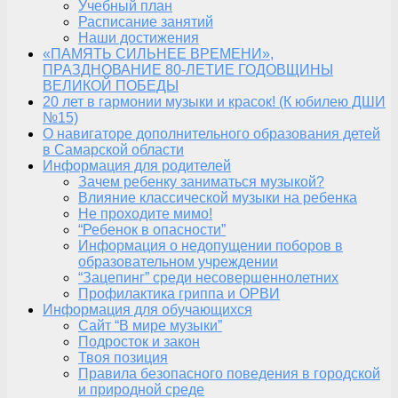
Учебный план
Расписание занятий
Наши достижения
«ПАМЯТЬ СИЛЬНЕЕ ВРЕМЕНИ»,
ПРАЗДНОВАНИЕ 80-ЛЕТИЕ ГОДОВЩИНЫ
ВЕЛИКОЙ ПОБЕДЫ
20 лет в гармонии музыки и красок! (К юбилею ДШИ
№15)
О навигаторе дополнительного образования детей
в Самарской области
Информация для родителей
Зачем ребенку заниматься музыкой?
Влияние классической музыки на ребенка
Не проходите мимо!
“Ребенок в опасности”
Информация о недопущении поборов в
образовательном учреждении
“Зацепинг” среди несовершеннолетних
Профилактика гриппа и ОРВИ
Информация для обучающихся
Сайт “В мире музыки”
Подросток и закон
Твоя позиция
Правила безопасного поведения в городской
и природной среде