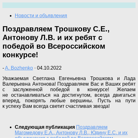
Перейти
к
Новости и объявления
содержимому
Поздравляем Трошкову С.Е.,
Антонову Л.В. и их ребят с
победой во Всероссийском
конкурсе!
-
A. Bozhenko
·
04.10.2022
Уважаемая Светлана Евгеньевна Трошкова и Лада
Валерьевна Антонова! Поздравляем Вас и Ваших ребят
с заслуженной победой в конкурсе! Желаем
не останавливаться на достигнутом, всегда двигаться
вперед, покорять любые вершины. Пусть на пути
к успеху Вам всегда светит счастливая звезда!
Следующая публикация
Поздравляем
Магомедову Е.А., Антонову Л.В., Юдину Е.С. и их