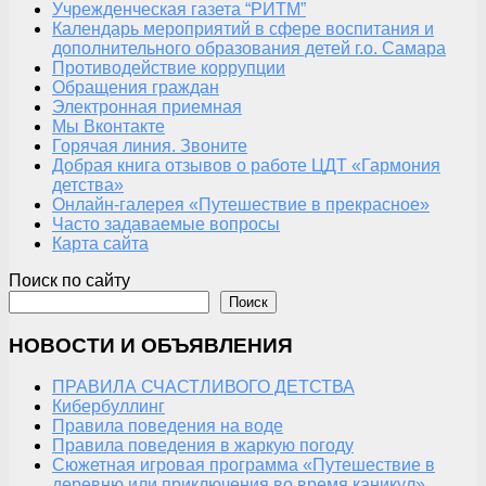
Учрежденческая газета “РИТМ”
Календарь мероприятий в сфере воспитания и
дополнительного образования детей г.о. Самара
Противодействие коррупции
Обращения граждан
Электронная приемная
Мы Вконтакте
Горячая линия. Звоните
Добрая книга отзывов о работе ЦДТ «Гармония
детства»
Онлайн-галерея «Путешествие в прекрасное»
Часто задаваемые вопросы
Карта сайта
Поиск по сайту
Поиск
НОВОСТИ И ОБЪЯВЛЕНИЯ
ПРАВИЛА СЧАСТЛИВОГО ДЕТСТВА
Кибербуллинг
Правила поведения на воде
Правила поведения в жаркую погоду
Сюжетная игровая программа «Путешествие в
деревню или приключения во время каникул»