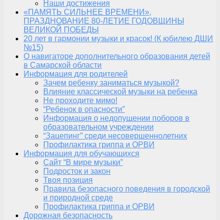
Наши достижения
«ПАМЯТЬ СИЛЬНЕЕ ВРЕМЕНИ»,
ПРАЗДНОВАНИЕ 80-ЛЕТИЕ ГОДОВЩИНЫ
ВЕЛИКОЙ ПОБЕДЫ
20 лет в гармонии музыки и красок! (К юбилею ДШИ
№15)
О навигаторе дополнительного образования детей
в Самарской области
Информация для родителей
Зачем ребенку заниматься музыкой?
Влияние классической музыки на ребенка
Не проходите мимо!
“Ребенок в опасности”
Информация о недопущении поборов в
образовательном учреждении
“Зацепинг” среди несовершеннолетних
Профилактика гриппа и ОРВИ
Информация для обучающихся
Сайт “В мире музыки”
Подросток и закон
Твоя позиция
Правила безопасного поведения в городской
и природной среде
Профилактика гриппа и ОРВИ
Дорожная безопасность