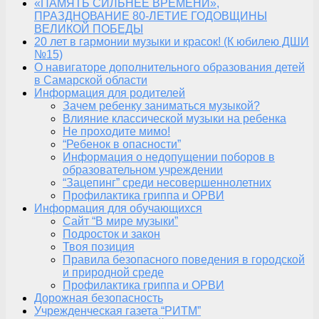
«ПАМЯТЬ СИЛЬНЕЕ ВРЕМЕНИ»,
ПРАЗДНОВАНИЕ 80-ЛЕТИЕ ГОДОВЩИНЫ
ВЕЛИКОЙ ПОБЕДЫ
20 лет в гармонии музыки и красок! (К юбилею ДШИ
№15)
О навигаторе дополнительного образования детей
в Самарской области
Информация для родителей
Зачем ребенку заниматься музыкой?
Влияние классической музыки на ребенка
Не проходите мимо!
“Ребенок в опасности”
Информация о недопущении поборов в
образовательном учреждении
“Зацепинг” среди несовершеннолетних
Профилактика гриппа и ОРВИ
Информация для обучающихся
Сайт “В мире музыки”
Подросток и закон
Твоя позиция
Правила безопасного поведения в городской
и природной среде
Профилактика гриппа и ОРВИ
Дорожная безопасность
Учрежденческая газета “РИТМ”