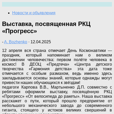
Перейти
к
Новости и объявления
содержимому
Выставка, посвященная РКЦ
«Прогресс»
-
A. Bozhenko
·
12.04.2025
12 апреля вся страна отмечает День Космонавтики —
праздник, который напоминает нам о великом
достижении человечества: первом полёте человека в
космос! В ДЕОЦ «Предтеча» «Центра детского
творчества «Гармония детства» эта дата тоже
отмечается с особым размахом, ведь именно здесь
закладываются основы знаний, которые однажды могут
привести наших обучающихся к звёздам!
педагоги Карпова В.В., Мартыненко Д.П. совместно с
ребятами оформили выставку, посвящённую РКЦ
«Прогресс» «От велосипеда до ракеты». Наша выставка
расскажет о пути, который прошло предприятие от
небольшого механического завода до современного
гиганта, стоящего у истоков великих свершений в