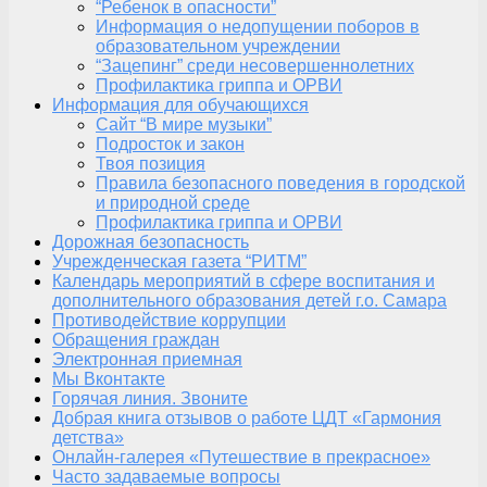
“Ребенок в опасности”
Информация о недопущении поборов в
образовательном учреждении
“Зацепинг” среди несовершеннолетних
Профилактика гриппа и ОРВИ
Информация для обучающихся
Сайт “В мире музыки”
Подросток и закон
Твоя позиция
Правила безопасного поведения в городской
и природной среде
Профилактика гриппа и ОРВИ
Дорожная безопасность
Учрежденческая газета “РИТМ”
Календарь мероприятий в сфере воспитания и
дополнительного образования детей г.о. Самара
Противодействие коррупции
Обращения граждан
Электронная приемная
Мы Вконтакте
Горячая линия. Звоните
Добрая книга отзывов о работе ЦДТ «Гармония
детства»
Онлайн-галерея «Путешествие в прекрасное»
Часто задаваемые вопросы