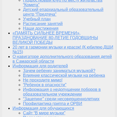
Подростковый клуб по месту жительства
“Комета”
Детский епархиальный образовательный
центр “Предтеча”
Учебный план
Расписание занятий
Наши достижения
«ПАМЯТЬ СИЛЬНЕЕ ВРЕМЕНИ»,
ПРАЗДНОВАНИЕ 80-ЛЕТИЕ ГОДОВЩИНЫ
ВЕЛИКОЙ ПОБЕДЫ
20 лет в гармонии музыки и красок! (К юбилею ДШИ
№15)
О навигаторе дополнительного образования детей
в Самарской области
Информация для родителей
Зачем ребенку заниматься музыкой?
Влияние классической музыки на ребенка
Не проходите мимо!
“Ребенок в опасности”
Информация о недопущении поборов в
образовательном учреждении
“Зацепинг” среди несовершеннолетних
Профилактика гриппа и ОРВИ
Информация для обучающихся
Сайт “В мире музыки”