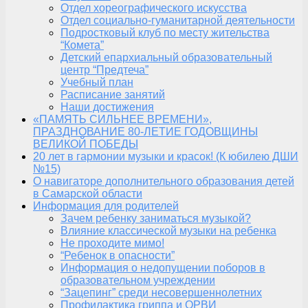
Отдел хореографического искусства
Отдел социально-гуманитарной деятельности
Подростковый клуб по месту жительства
“Комета”
Детский епархиальный образовательный
центр “Предтеча”
Учебный план
Расписание занятий
Наши достижения
«ПАМЯТЬ СИЛЬНЕЕ ВРЕМЕНИ»,
ПРАЗДНОВАНИЕ 80-ЛЕТИЕ ГОДОВЩИНЫ
ВЕЛИКОЙ ПОБЕДЫ
20 лет в гармонии музыки и красок! (К юбилею ДШИ
№15)
О навигаторе дополнительного образования детей
в Самарской области
Информация для родителей
Зачем ребенку заниматься музыкой?
Влияние классической музыки на ребенка
Не проходите мимо!
“Ребенок в опасности”
Информация о недопущении поборов в
образовательном учреждении
“Зацепинг” среди несовершеннолетних
Профилактика гриппа и ОРВИ