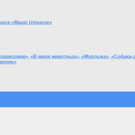
рсе «Magic Universe»
зарисовки», «В мире животных», «Мурлыка», «Собака-д
овение»