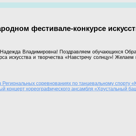
родном фестивале-конкурсе искусств
 Надежда Владимировна! Поздравляем обучающихся Обра
са искусства и творчества «Навстречу солнцу»! Желаем 
в Региональных соревнованиях по танцевальному спорту «
й концерт хореографического ансамбля «Хрустальный ба