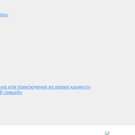
тва»
ню или приключения во время каникул»
й семьей»