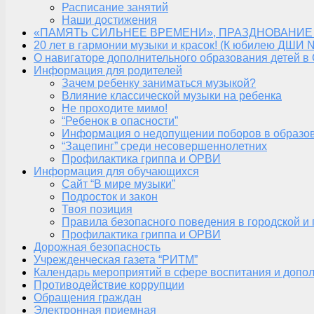
Расписание занятий
Наши достижения
«ПАМЯТЬ СИЛЬНЕЕ ВРЕМЕНИ», ПРАЗДНОВАНИЕ
20 лет в гармонии музыки и красок! (К юбилею ДШИ 
О навигаторе дополнительного образования детей в
Информация для родителей
Зачем ребенку заниматься музыкой?
Влияние классической музыки на ребенка
Не проходите мимо!
“Ребенок в опасности”
Информация о недопущении поборов в образо
“Зацепинг” среди несовершеннолетних
Профилактика гриппа и ОРВИ
Информация для обучающихся
Сайт “В мире музыки”
Подросток и закон
Твоя позиция
Правила безопасного поведения в городской и
Профилактика гриппа и ОРВИ
Дорожная безопасность
Учрежденческая газета “РИТМ”
Календарь мероприятий в сфере воспитания и допол
Противодействие коррупции
Обращения граждан
Электронная приемная