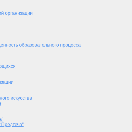
ой организации
енность образовательного процесса
ающихся
изации
ного искусства
а
а”
“Предтеча”