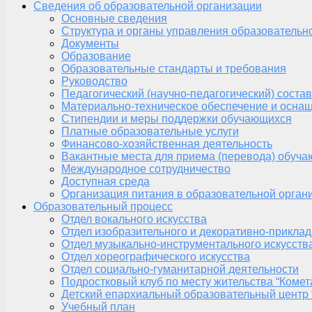
Сведения об образовательной организации
Основные сведения
Структура и органы управления образовательн
Документы
Образование
Образовательные стандарты и требования
Руководство
Педагогический (научно-педагогический) состав
Материально-техническое обеспечение и оснащ
Стипендии и меры поддержки обучающихся
Платные образовательные услуги
Финансово-хозяйственная деятельность
Вакантные места для приема (перевода) обуч
Международное сотрудничество
Доступная среда
Организация питания в образовательной орган
Образовательный процесс
Отдел вокального искусства
Отдел изобразительного и декоративно-приклад
Отдел музыкально-инструментального искусств
Отдел хореографического искусства
Отдел социально-гуманитарной деятельности
Подростковый клуб по месту жительства “Комет
Детский епархиальный образовательный центр 
Учебный план