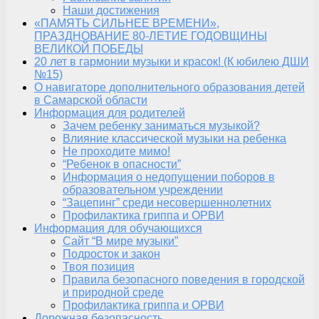
Наши достижения
«ПАМЯТЬ СИЛЬНЕЕ ВРЕМЕНИ»,
ПРАЗДНОВАНИЕ 80-ЛЕТИЕ ГОДОВЩИНЫ
ВЕЛИКОЙ ПОБЕДЫ
20 лет в гармонии музыки и красок! (К юбилею ДШИ
№15)
О навигаторе дополнительного образования детей
в Самарской области
Информация для родителей
Зачем ребенку заниматься музыкой?
Влияние классической музыки на ребенка
Не проходите мимо!
“Ребенок в опасности”
Информация о недопущении поборов в
образовательном учреждении
“Зацепинг” среди несовершеннолетних
Профилактика гриппа и ОРВИ
Информация для обучающихся
Сайт “В мире музыки”
Подросток и закон
Твоя позиция
Правила безопасного поведения в городской
и природной среде
Профилактика гриппа и ОРВИ
Дорожная безопасность