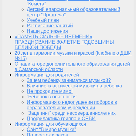
“Комета”
Детский епархиальный образовательный
центр “Предтеча”
Учебный план
Расписание занятий
Наши достижения
«ПАМЯТЬ СИЛЬНЕЕ ВРЕМЕНИ»,
ПРАЗДНОВАНИЕ 80-ЛЕТИЕ ГОДОВЩИНЫ
ВЕЛИКОЙ ПОБЕДЫ
20 лет в гармонии музыки и красок! (К юбилею ДШИ
№15)
О навигаторе дополнительного образования детей
в Самарской области
Информация для родителей
Зачем ребенку заниматься музыкой?
Влияние классической музыки на ребенка
Не проходите мимо!
“Ребенок в опасности”
Информация о недопущении поборов в
образовательном учреждении
“Зацепинг” среди несовершеннолетних
Профилактика гриппа и ОРВИ
Информация для обучающихся
Сайт “В мире музыки”
Подросток и закон