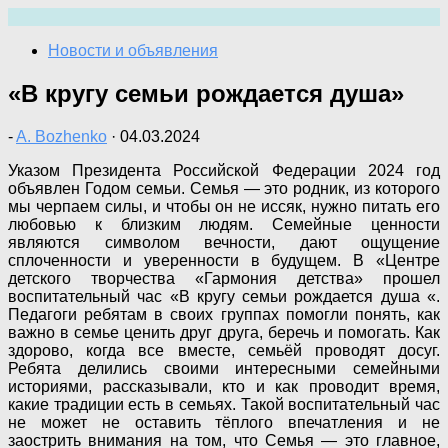
Перейти
к
Новости и объявления
содержимому
«В кругу семьи рождается душа»
-
A. Bozhenko
·
04.03.2024
Указом Президента Российской Федерации 2024 год
объявлен Годом семьи. Семья — это родник, из которого
мы черпаем силы, и чтобы он не иссяк, нужно питать его
любовью к близким людям. Семейные ценности
являются символом вечности, дают ощущение
сплоченности и уверенности в будущем. В «Центре
детского творчества «Гармония детства» прошел
воспитательный час «В кругу семьи рождается душа «.
Педагоги ребятам в своих группах помогли понять, как
важно в семье ценить друг друга, беречь и помогать. Как
здорово, когда все вместе, семьёй проводят досуг.
Ребята делились своими интересными семейными
историями, рассказывали, кто и как проводит время,
какие традиции есть в семьях. Такой воспитательный час
не может не оставить тёплого впечатления и не
заострить внимания на том, что Семья — это главное,