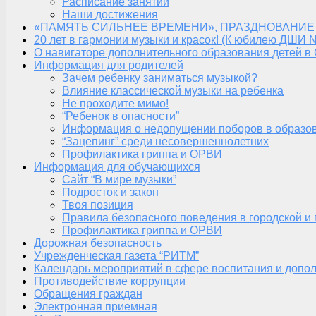
Расписание занятий
Наши достижения
«ПАМЯТЬ СИЛЬНЕЕ ВРЕМЕНИ», ПРАЗДНОВАНИЕ
20 лет в гармонии музыки и красок! (К юбилею ДШИ 
О навигаторе дополнительного образования детей в
Информация для родителей
Зачем ребенку заниматься музыкой?
Влияние классической музыки на ребенка
Не проходите мимо!
“Ребенок в опасности”
Информация о недопущении поборов в образо
“Зацепинг” среди несовершеннолетних
Профилактика гриппа и ОРВИ
Информация для обучающихся
Сайт “В мире музыки”
Подросток и закон
Твоя позиция
Правила безопасного поведения в городской и
Профилактика гриппа и ОРВИ
Дорожная безопасность
Учрежденческая газета “РИТМ”
Календарь мероприятий в сфере воспитания и допол
Противодействие коррупции
Обращения граждан
Электронная приемная