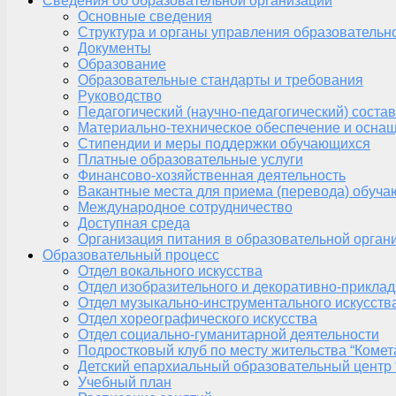
Сведения об образовательной организации
Основные сведения
Структура и органы управления образовательн
Документы
Образование
Образовательные стандарты и требования
Руководство
Педагогический (научно-педагогический) состав
Материально-техническое обеспечение и оснащ
Стипендии и меры поддержки обучающихся
Платные образовательные услуги
Финансово-хозяйственная деятельность
Вакантные места для приема (перевода) обуч
Международное сотрудничество
Доступная среда
Организация питания в образовательной орган
Образовательный процесс
Отдел вокального искусства
Отдел изобразительного и декоративно-приклад
Отдел музыкально-инструментального искусств
Отдел хореографического искусства
Отдел социально-гуманитарной деятельности
Подростковый клуб по месту жительства “Комет
Детский епархиальный образовательный центр 
Учебный план