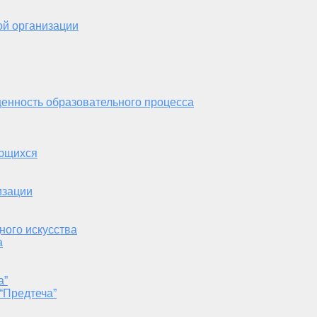
ой организации
енность образовательного процесса
ающихся
изации
ного искусства
а
а”
“Предтеча”