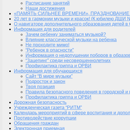
Расписание занятий
Наши достижения
«ПАМЯТЬ СИЛЬНЕЕ ВРЕМЕНИ», ПРАЗДНОВАНИЕ
20 лет в гармонии музыки и красок! (К юбилею ДШИ 
О навигаторе дополнительного образования детей в
Информация для родителей
Зачем ребенку заниматься музыкой?
Влияние классической музыки на ребенка
Не проходите мимо!
“Ребенок в опасности”
Информация о недопущении поборов в образо
“Зацепинг” среди несовершеннолетних
Профилактика гриппа и ОРВИ
Информация для обучающихся
Сайт “В мире музыки”
Подросток и закон
Твоя позиция
Правила безопасного поведения в городской и
Профилактика гриппа и ОРВИ
Дорожная безопасность
Учрежденческая газета “РИТМ”
Календарь мероприятий в сфере воспитания и допол
Противодействие коррупции
Обращения граждан
Электронная приемная