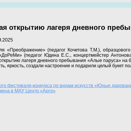
ая открытию лагеря дневного пребы
9.2025
я «Преображение» (педагог Кочетова Т.М.), образцового
«ДоРеМи» (педагог Юдина Е.С., концертмейстер Антонова
 открытию лагеря дневного пребывания «Алые паруса» на 
 яркость, создали настроение и подарили целый букет поло
кого фестиваля-конкурса по видам искусств «Юные дарова
мена в МАУ Центр «Арго»