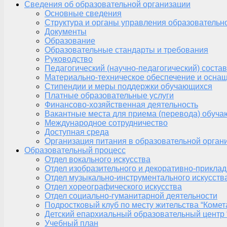
Сведения об образовательной организации
Основные сведения
Структура и органы управления образовательн
Документы
Образование
Образовательные стандарты и требования
Руководство
Педагогический (научно-педагогический) состав
Материально-техническое обеспечение и оснащ
Стипендии и меры поддержки обучающихся
Платные образовательные услуги
Финансово-хозяйственная деятельность
Вакантные места для приема (перевода) обуч
Международное сотрудничество
Доступная среда
Организация питания в образовательной орган
Образовательный процесс
Отдел вокального искусства
Отдел изобразительного и декоративно-приклад
Отдел музыкально-инструментального искусств
Отдел хореографического искусства
Отдел социально-гуманитарной деятельности
Подростковый клуб по месту жительства “Комет
Детский епархиальный образовательный центр 
Учебный план