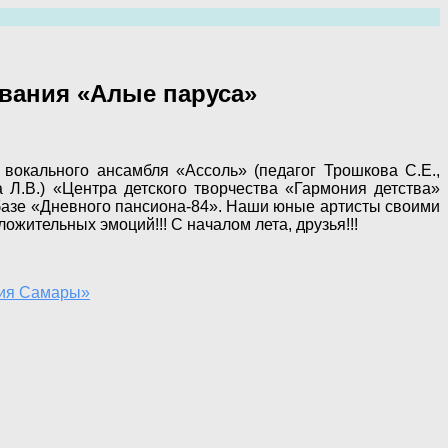
вания «Алые паруса»
 вокального ансамбля «Ассоль» (педагог Трошкова С.Е.,
 Л.В.) «Центра детского творчества «Гармония детства»
базе «Дневного пансиона-84». Наши юные артисты своими
жительных эмоций!!! С началом лета, друзья!!!
ния Самары»