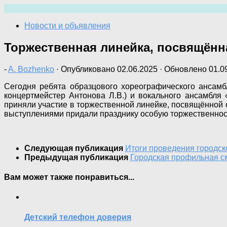
Перейти
к
Новости и объявления
содержимому
Торжественная линейка, посвящённ
-
A. Bozhenko
· Опубликовано
02.06.2025
· Обновлено
01.0
Сегодня ребята образцового хореографического ансамбл
концертмейстер Антонова Л.В.) и вокального ансамбля 
приняли участие в торжественной линейке, посвящённой
выступлениями придали празднику особую торжественность,
Следующая публикация
Итоги проведения городс
Предыдущая публикация
Городская профильная с
Вам может также понравиться...
Детский телефон доверия