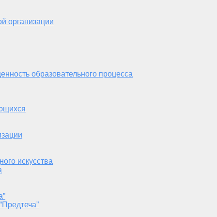
ой организации
енность образовательного процесса
ающихся
изации
ного искусства
а
а”
“Предтеча”