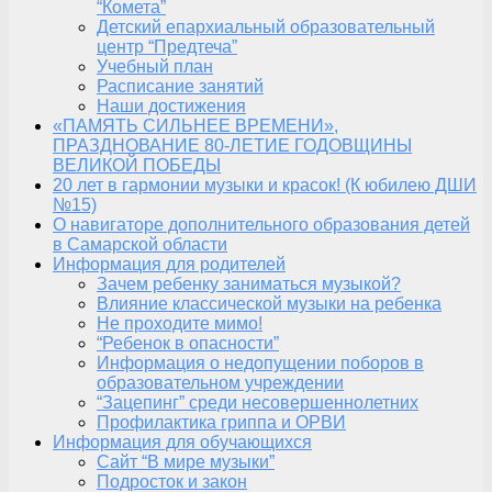
“Комета”
Детский епархиальный образовательный
центр “Предтеча”
Учебный план
Расписание занятий
Наши достижения
«ПАМЯТЬ СИЛЬНЕЕ ВРЕМЕНИ»,
ПРАЗДНОВАНИЕ 80-ЛЕТИЕ ГОДОВЩИНЫ
ВЕЛИКОЙ ПОБЕДЫ
20 лет в гармонии музыки и красок! (К юбилею ДШИ
№15)
О навигаторе дополнительного образования детей
в Самарской области
Информация для родителей
Зачем ребенку заниматься музыкой?
Влияние классической музыки на ребенка
Не проходите мимо!
“Ребенок в опасности”
Информация о недопущении поборов в
образовательном учреждении
“Зацепинг” среди несовершеннолетних
Профилактика гриппа и ОРВИ
Информация для обучающихся
Сайт “В мире музыки”
Подросток и закон