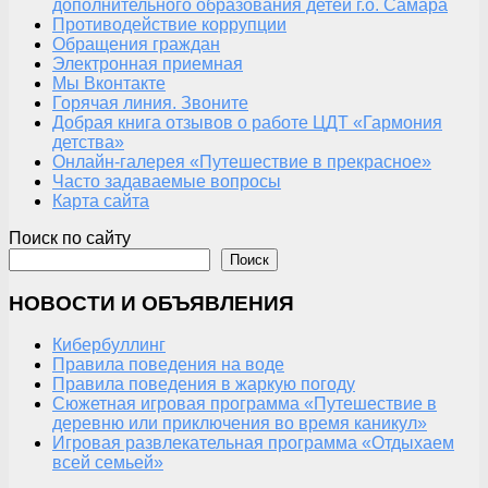
дополнительного образования детей г.о. Самара
Противодействие коррупции
Обращения граждан
Электронная приемная
Мы Вконтакте
Горячая линия. Звоните
Добрая книга отзывов о работе ЦДТ «Гармония
детства»
Онлайн-галерея «Путешествие в прекрасное»
Часто задаваемые вопросы
Карта сайта
Поиск по сайту
Поиск
НОВОСТИ И ОБЪЯВЛЕНИЯ
Кибербуллинг
Правила поведения на воде
Правила поведения в жаркую погоду
Сюжетная игровая программа «Путешествие в
деревню или приключения во время каникул»
Игровая развлекательная программа «Отдыхаем
всей семьей»