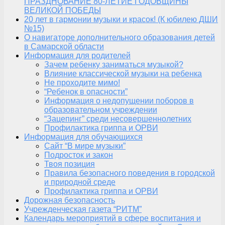
ПРАЗДНОВАНИЕ 80-ЛЕТИЕ ГОДОВЩИНЫ
ВЕЛИКОЙ ПОБЕДЫ
20 лет в гармонии музыки и красок! (К юбилею ДШИ
№15)
О навигаторе дополнительного образования детей
в Самарской области
Информация для родителей
Зачем ребенку заниматься музыкой?
Влияние классической музыки на ребенка
Не проходите мимо!
“Ребенок в опасности”
Информация о недопущении поборов в
образовательном учреждении
“Зацепинг” среди несовершеннолетних
Профилактика гриппа и ОРВИ
Информация для обучающихся
Сайт “В мире музыки”
Подросток и закон
Твоя позиция
Правила безопасного поведения в городской
и природной среде
Профилактика гриппа и ОРВИ
Дорожная безопасность
Учрежденческая газета “РИТМ”
Календарь мероприятий в сфере воспитания и