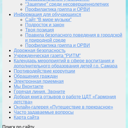
“Зацепинг” среди несовершеннолетних
Профилактика гриппа и ОРВИ
Информация для обучающихся
Сайт “В мире музыки”
Подросток и закон
Твоя позиция
Правила безопасного поведения в городской
и природной среде
Профилактика гриппа и ОРВИ
Дорожная безопасность
Учрежденческая газета “РИТМ”
Календарь мероприятий в сфере воспитания и
дополнительного образования детей г.о. Самара
Противодействие коррупции
Обращения граждан
Электронная приемная
Мы Вконтакте
Горячая линия. Звоните
Добрая книга отзывов о работе ЦДТ «Гармония
детства»
Онлайн-галерея «Путешествие в прекрасное»
Часто задаваемые вопросы
Карта сайта
Поиск по сайту