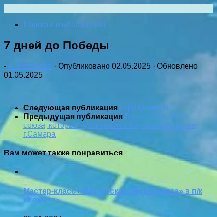
Перейти
к
Новости и объявления
содержимому
7 дней до Победы
-
A. Bozhenko
· Опубликовано
02.05.2025
· Обновлено
01.05.2025
Следующая публикация
Города-герои
Предыдущая публикация
Герои Советского
союза, которые проживали в Кировском районе
г.Самара
Вам может также понравиться...
Мастер-класс «Мастерская Деда Мороза» в п/к
«Комета»