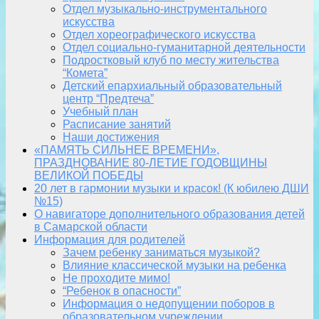
Отдел музыкально-инструментального
искусства
Отдел хореографического искусства
Отдел социально-гуманитарной деятельности
Подростковый клуб по месту жительства
“Комета”
Детский епархиальный образовательный
центр “Предтеча”
Учебный план
Расписание занятий
Наши достижения
«ПАМЯТЬ СИЛЬНЕЕ ВРЕМЕНИ»,
ПРАЗДНОВАНИЕ 80-ЛЕТИЕ ГОДОВЩИНЫ
ВЕЛИКОЙ ПОБЕДЫ
20 лет в гармонии музыки и красок! (К юбилею ДШИ
№15)
О навигаторе дополнительного образования детей
в Самарской области
Информация для родителей
Зачем ребенку заниматься музыкой?
Влияние классической музыки на ребенка
Не проходите мимо!
“Ребенок в опасности”
Информация о недопущении поборов в
образовательном учреждении