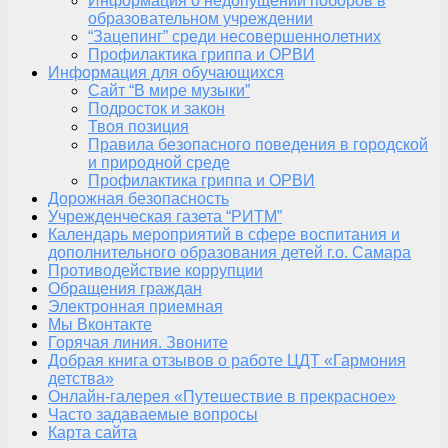
Информация о недопущении поборов в
образовательном учреждении
“Зацепинг” среди несовершеннолетних
Профилактика гриппа и ОРВИ
Информация для обучающихся
Сайт “В мире музыки”
Подросток и закон
Твоя позиция
Правила безопасного поведения в городской
и природной среде
Профилактика гриппа и ОРВИ
Дорожная безопасность
Учрежденческая газета “РИТМ”
Календарь мероприятий в сфере воспитания и
дополнительного образования детей г.о. Самара
Противодействие коррупции
Обращения граждан
Электронная приемная
Мы Вконтакте
Горячая линия. Звоните
Добрая книга отзывов о работе ЦДТ «Гармония
детства»
Онлайн-галерея «Путешествие в прекрасное»
Часто задаваемые вопросы
Карта сайта