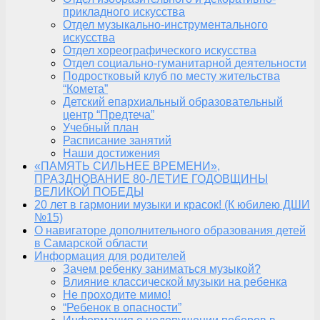
прикладного искусства
Отдел музыкально-инструментального
искусства
Отдел хореографического искусства
Отдел социально-гуманитарной деятельности
Подростковый клуб по месту жительства
“Комета”
Детский епархиальный образовательный
центр “Предтеча”
Учебный план
Расписание занятий
Наши достижения
«ПАМЯТЬ СИЛЬНЕЕ ВРЕМЕНИ»,
ПРАЗДНОВАНИЕ 80-ЛЕТИЕ ГОДОВЩИНЫ
ВЕЛИКОЙ ПОБЕДЫ
20 лет в гармонии музыки и красок! (К юбилею ДШИ
№15)
О навигаторе дополнительного образования детей
в Самарской области
Информация для родителей
Зачем ребенку заниматься музыкой?
Влияние классической музыки на ребенка
Не проходите мимо!
“Ребенок в опасности”