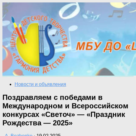
Перейти
к
содержимому
Новости и объявления
Поздравляем с победами в
Международном и Всероссийском
конкурсах «Светоч» — «Праздник
Рождества — 2025»
-
A. Bozhenko
·
19.02.2025