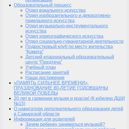
Образовательный процесс
Отдел вокального искусства
Отдел изобразительного и декоративно-
прикладного искусства
Отдел музыкально-инструментального
искусства
Отдел хореографического искусства
Отдел социально-гуманитарной деятельности
Подростковый клуб по месту жительства
“Комета”
Детский епархиальный образовательный
центр “Предтеча”
Учебный план
Расписание занятий
Наши достижения
«ПАМЯТЬ СИЛЬНЕЕ ВРЕМЕНИ»,
ПРАЗДНОВАНИЕ 80-ЛЕТИЕ ГОДОВЩИНЫ
ВЕЛИКОЙ ПОБЕДЫ
20 лет в гармонии музыки и красок! (К юбилею ДШИ
№15)
О навигаторе дополнительного образования детей
в Самарской области
Информация для родителей
Зачем ребенку заниматься музыкой?