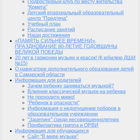
Подростковый клуб по месту жительства
“Комета”
Детский епархиальный образовательный
центр “Предтеча”
Учебный план
Расписание занятий
Наши достижения
«ПАМЯТЬ СИЛЬНЕЕ ВРЕМЕНИ»,
ПРАЗДНОВАНИЕ 80-ЛЕТИЕ ГОДОВЩИНЫ
ВЕЛИКОЙ ПОБЕДЫ
20 лет в гармонии музыки и красок! (К юбилею ДШИ
№15)
О навигаторе дополнительного образования детей
в Самарской области
Информация для родителей
Зачем ребенку заниматься музыкой?
Влияние классической музыки на ребенка
Не проходите мимо!
“Ребенок в опасности”
Информация о недопущении поборов в
образовательном учреждении
“Зацепинг” среди несовершеннолетних
Профилактика гриппа и ОРВИ
Информация для обучающихся
Сайт “В мире музыки”