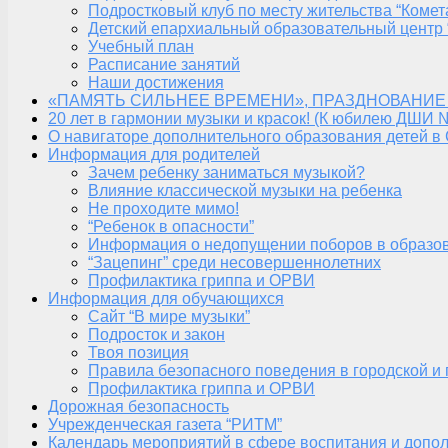
Подростковый клуб по месту жительства “Комет
Детский епархиальный образовательный центр 
Учебный план
Расписание занятий
Наши достижения
«ПАМЯТЬ СИЛЬНЕЕ ВРЕМЕНИ», ПРАЗДНОВАНИЕ
20 лет в гармонии музыки и красок! (К юбилею ДШИ 
О навигаторе дополнительного образования детей в
Информация для родителей
Зачем ребенку заниматься музыкой?
Влияние классической музыки на ребенка
Не проходите мимо!
“Ребенок в опасности”
Информация о недопущении поборов в образо
“Зацепинг” среди несовершеннолетних
Профилактика гриппа и ОРВИ
Информация для обучающихся
Сайт “В мире музыки”
Подросток и закон
Твоя позиция
Правила безопасного поведения в городской и
Профилактика гриппа и ОРВИ
Дорожная безопасность
Учрежденческая газета “РИТМ”
Календарь мероприятий в сфере воспитания и допол