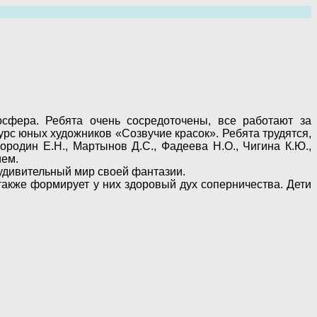
осфера. Ребята очень сосредоточены, все работают за
урс юных художников «Созвучие красок». Ребята трудятся,
ородин Е.Н., Мартынов Д.С., Фадеева Н.О., Чигина К.Ю.,
ием.
 удивительный мир своей фантазии.
также формирует у них здоровый дух соперничества. Дети