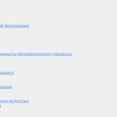
ой организации
енность образовательного процесса
ающихся
изации
ного искусства
а