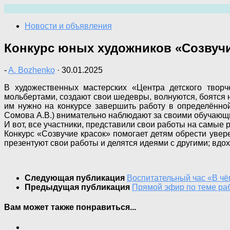
Перейти
к
Новости и объявления
содержимому
Конкурс юных художников «Созвучи
-
A. Bozhenko
·
30.01.2025
В художественных мастерских «Центра детского творч
мольбертами, создают свои шедевры, волнуются, боятся н
им нужно на конкурсе завершить работу в определённой 
Сомова А.В.) внимательно наблюдают за своими обучающим
И вот, все участники, представили свои работы на самы
Конкурс «Созвучие красок» помогает детям обрести увер
презентуют свои работы и делятся идеями с другими; вдо
Следующая публикация
Воспитательный час «В чё
Предыдущая публикация
Прямой эфир по теме ра
Вам может также понравиться...