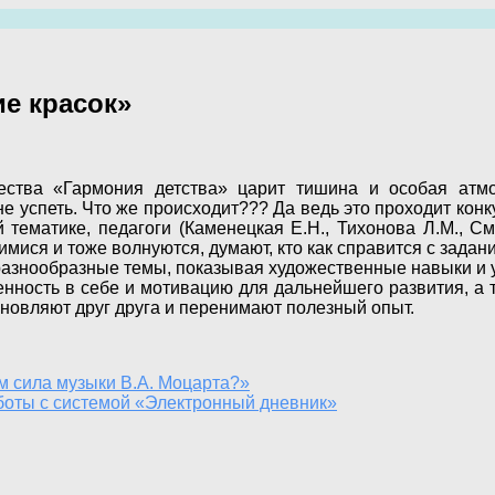
е красок»
ества «Гармония детства» царит тишина и особая атм
е успеть. Что же происходит??? Да ведь это проходит конк
тематике, педагоги (Каменецкая Е.Н., Тихонова Л.М., См
ися и тоже волнуются, думают, кто как справится с задан
е разнообразные темы, показывая художественные навыки и
енность в себе и мотивацию для дальнейшего развития, а 
хновляют друг друга и перенимают полезный опыт.
м сила музыки В.А. Моцарта?»
боты с системой «Электронный дневник»