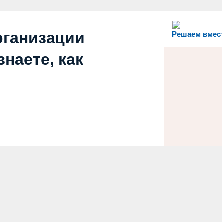
рганизации
Решаем вмес
наете, как