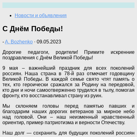
Перейти
к
Новости и объявления
содержимому
С Днëм Победы!
-
A. Bozhenko
·
09.05.2023
Дорогие педагоги, родители! Примите искренние
поздравления с Днём Великой Победы!
9 мая – важнейший праздник для всех поколений
россиян. Наша страна в 78-й раз отмечает годовщину
Великой Победы. В каждой семье свято чтят память о
тех, кто героически сражался за Родину на передовой,
кто дни и ночи самоотверженно трудился в тылу, помогая
фронту, кто восстанавливал страну из руин.
Мы склоняем головы перед памятью павших и
благодарим наших дорогих ветеранов за мирное небо
над головой. Они – наш неизменный нравственный
ориентир, пример патриотизма и верности Отечеству.
Наш долг — сохранить для будущих поколений россиян