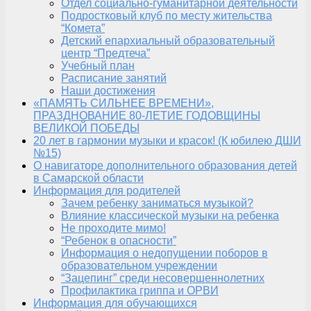
Отдел социально-гуманитарной деятельности
Подростковый клуб по месту жительства
“Комета”
Детский епархиальный образовательный
центр “Предтеча”
Учебный план
Расписание занятий
Наши достижения
«ПАМЯТЬ СИЛЬНЕЕ ВРЕМЕНИ»,
ПРАЗДНОВАНИЕ 80-ЛЕТИЕ ГОДОВЩИНЫ
ВЕЛИКОЙ ПОБЕДЫ
20 лет в гармонии музыки и красок! (К юбилею ДШИ
№15)
О навигаторе дополнительного образования детей
в Самарской области
Информация для родителей
Зачем ребенку заниматься музыкой?
Влияние классической музыки на ребенка
Не проходите мимо!
“Ребенок в опасности”
Информация о недопущении поборов в
образовательном учреждении
“Зацепинг” среди несовершеннолетних
Профилактика гриппа и ОРВИ
Информация для обучающихся