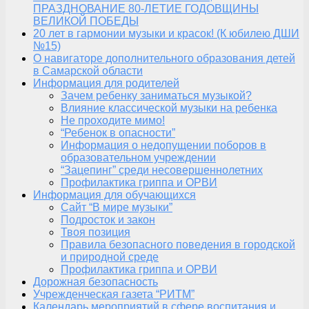
ПРАЗДНОВАНИЕ 80-ЛЕТИЕ ГОДОВЩИНЫ
ВЕЛИКОЙ ПОБЕДЫ
20 лет в гармонии музыки и красок! (К юбилею ДШИ
№15)
О навигаторе дополнительного образования детей
в Самарской области
Информация для родителей
Зачем ребенку заниматься музыкой?
Влияние классической музыки на ребенка
Не проходите мимо!
“Ребенок в опасности”
Информация о недопущении поборов в
образовательном учреждении
“Зацепинг” среди несовершеннолетних
Профилактика гриппа и ОРВИ
Информация для обучающихся
Сайт “В мире музыки”
Подросток и закон
Твоя позиция
Правила безопасного поведения в городской
и природной среде
Профилактика гриппа и ОРВИ
Дорожная безопасность
Учрежденческая газета “РИТМ”
Календарь мероприятий в сфере воспитания и