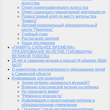
искусства
Отдел хореографического искусства
Отдел социально-гуманитарной деятельности
Подростковый клуб по месту жительства
“Комета”
Детский епархиальный образовательный
центр “Предтеча”
Учебный план
Расписание занятий
Наши достижения
«ПАМЯТЬ СИЛЬНЕЕ ВРЕМЕНИ»,
ПРАЗДНОВАНИЕ 80-ЛЕТИЕ ГОДОВЩИНЫ
ВЕЛИКОЙ ПОБЕДЫ
20 лет в гармонии музыки и красок! (К юбилею ДШИ
№15)
О навигаторе дополнительного образования детей
в Самарской области
Информация для родителей
Зачем ребенку заниматься музыкой?
Влияние классической музыки на ребенка
Не проходите мимо!
“Ребенок в опасности”
Информация о недопущении поборов в
образовательном учреждении
“Зацепинг” среди несовершеннолетних