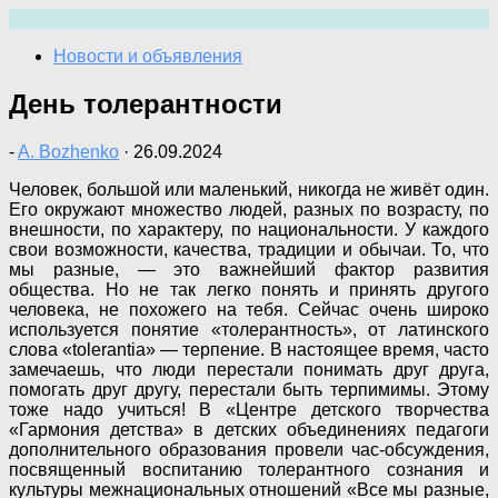
Перейти
к
Новости и объявления
содержимому
День толерантности
-
A. Bozhenko
·
26.09.2024
Человек, большой или маленький, никогда не живёт один.
Его окружают множество людей, разных по возрасту, по
внешности, по характеру, по национальности. У каждого
свои возможности, качества, традиции и обычаи. То, что
мы разные, — это важнейший фактор развития
общества. Но не так легко понять и принять другого
человека, не похожего на тебя. Сейчас очень широко
используется понятие «толерантность», от латинского
слова «tolerantia» — терпение. В настоящее время, часто
замечаешь, что люди перестали понимать друг друга,
помогать друг другу, перестали быть терпимимы. Этому
тоже надо учиться! В «Центре детского творчества
«Гармония детства» в детских объединениях педагоги
дополнительного образования провели час-обсуждения,
посвященный воспитанию толерантного сознания и
культуры межнациональных отношений «Все мы разные,