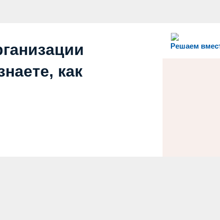
рганизации
Решаем вмес
наете, как