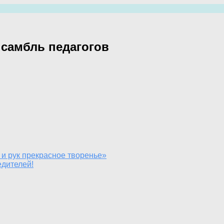
самбль педагогов
и рук прекрасное творенье»
дителей!