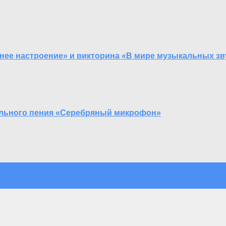
нее настроение» и викторина «В мире музыкальных зв
сольного пения «Серебряный микрофон»