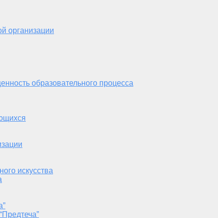
ой организации
енность образовательного процесса
ающихся
изации
ного искусства
а
а”
“Предтеча”