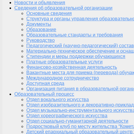
Новости и объявления
Сведения об образовательной организации
Основные сведения
Структура и органы управления образовательн
Документы
Образование
Образовательные стандарты и требования
Руководство
Педагогический (научно-педагогический) состав
Материально-техническое обеспечение и оснащ
Стипендии и меры поддержки обучающихся
Платные образовательные услуги
Финансово-хозяйственная деятельность
Вакантные места для приема (перевода) обуч
Международное сотрудничество
Доступная среда
Организация питания в образовательной орган
Образовательный процесс
Отдел вокального искусства
Отдел изобразительного и декоративно-приклад
Отдел музыкально-инструментального искусств
Отдел хореографического искусства
Отдел социально-гуманитарной деятельности
Подростковый клуб по месту жительства “Комет
Детский епархиальный образовательный центр 