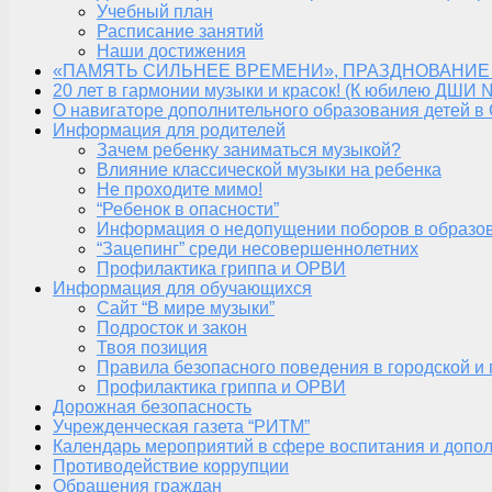
Учебный план
Расписание занятий
Наши достижения
«ПАМЯТЬ СИЛЬНЕЕ ВРЕМЕНИ», ПРАЗДНОВАНИЕ
20 лет в гармонии музыки и красок! (К юбилею ДШИ 
О навигаторе дополнительного образования детей в
Информация для родителей
Зачем ребенку заниматься музыкой?
Влияние классической музыки на ребенка
Не проходите мимо!
“Ребенок в опасности”
Информация о недопущении поборов в образо
“Зацепинг” среди несовершеннолетних
Профилактика гриппа и ОРВИ
Информация для обучающихся
Сайт “В мире музыки”
Подросток и закон
Твоя позиция
Правила безопасного поведения в городской и
Профилактика гриппа и ОРВИ
Дорожная безопасность
Учрежденческая газета “РИТМ”
Календарь мероприятий в сфере воспитания и допол
Противодействие коррупции
Обращения граждан