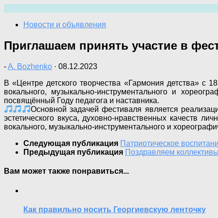
Перейти
к
Новости и объявления
содержимому
Приглашаем принять участие в фес
-
A. Bozhenko
·
08.12.2023
В «Центре детского творчества «Гармония детства» с 18
вокального, музыкально-инструментального и хореогра
посвящённый Году педагога и наставника.
Основной задачей фестиваля является реализаци
эстетического вкуса, духовно-нравственных качеств ли
вокального, музыкально-инструментального и хореографи
Следующая публикация
Патриотическое воспитан
Предыдущая публикация
Поздравляем коллективы
Вам может также понравиться...
Как правильно носить Георгиевскую ленточку