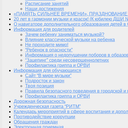
Расписание занятий
Наши достижения
«ПАМЯТЬ СИЛЬНЕЕ ВРЕМЕНИ», ПРАЗДНОВАНИЕ
20 лет в гармонии музыки и красок! (К юбилею ДШИ 
О навигаторе дополнительного образования детей в
Информация для родителей
Зачем ребенку заниматься музыкой?
Влияние классической музыки на ребенка
Не проходите мимо!
“Ребенок в опасности”
Информация о недопущении поборов в образо
“Зацепинг” среди несовершеннолетних
Профилактика гриппа и ОРВИ
Информация для обучающихся
Сайт “В мире музыки”
Подросток и закон
Твоя позиция
Правила безопасного поведения в городской и
Профилактика гриппа и ОРВИ
Дорожная безопасность
Учрежденческая газета “РИТМ”
Календарь мероприятий в сфере воспитания и допол
Противодействие коррупции
Обращения граждан
Электронная приемная