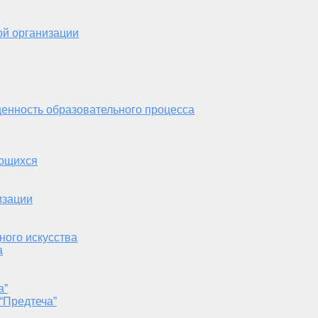
ой организации
енность образовательного процесса
ающихся
изации
ного искусства
а
а”
“Предтеча”