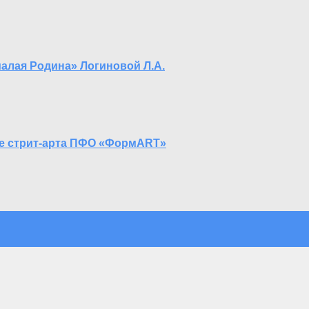
алая Родина» Логиновой Л.А.
ле стрит-арта ПФО «ФормART»