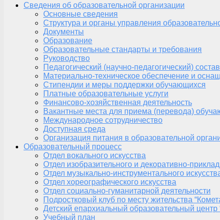
Сведения об образовательной организации
Основные сведения
Структура и органы управления образовательн
Документы
Образование
Образовательные стандарты и требования
Руководство
Педагогический (научно-педагогический) состав
Материально-техническое обеспечение и оснащ
Стипендии и меры поддержки обучающихся
Платные образовательные услуги
Финансово-хозяйственная деятельность
Вакантные места для приема (перевода) обуч
Международное сотрудничество
Доступная среда
Организация питания в образовательной орган
Образовательный процесс
Отдел вокального искусства
Отдел изобразительного и декоративно-приклад
Отдел музыкально-инструментального искусств
Отдел хореографического искусства
Отдел социально-гуманитарной деятельности
Подростковый клуб по месту жительства “Комет
Детский епархиальный образовательный центр 
Учебный план