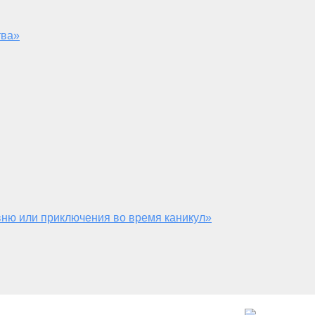
тва»
ню или приключения во время каникул»