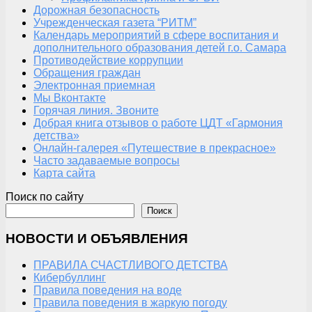
Дорожная безопасность
Учрежденческая газета “РИТМ”
Календарь мероприятий в сфере воспитания и
дополнительного образования детей г.о. Самара
Противодействие коррупции
Обращения граждан
Электронная приемная
Мы Вконтакте
Горячая линия. Звоните
Добрая книга отзывов о работе ЦДТ «Гармония
детства»
Онлайн-галерея «Путешествие в прекрасное»
Часто задаваемые вопросы
Карта сайта
Поиск по сайту
Поиск
НОВОСТИ И ОБЪЯВЛЕНИЯ
ПРАВИЛА СЧАСТЛИВОГО ДЕТСТВА
Кибербуллинг
Правила поведения на воде
Правила поведения в жаркую погоду