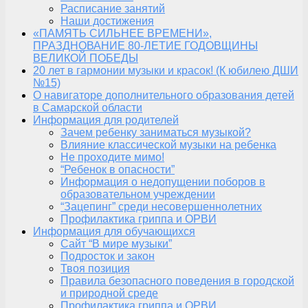
Расписание занятий
Наши достижения
«ПАМЯТЬ СИЛЬНЕЕ ВРЕМЕНИ»,
ПРАЗДНОВАНИЕ 80-ЛЕТИЕ ГОДОВЩИНЫ
ВЕЛИКОЙ ПОБЕДЫ
20 лет в гармонии музыки и красок! (К юбилею ДШИ
№15)
О навигаторе дополнительного образования детей
в Самарской области
Информация для родителей
Зачем ребенку заниматься музыкой?
Влияние классической музыки на ребенка
Не проходите мимо!
“Ребенок в опасности”
Информация о недопущении поборов в
образовательном учреждении
“Зацепинг” среди несовершеннолетних
Профилактика гриппа и ОРВИ
Информация для обучающихся
Сайт “В мире музыки”
Подросток и закон
Твоя позиция
Правила безопасного поведения в городской
и природной среде
Профилактика гриппа и ОРВИ