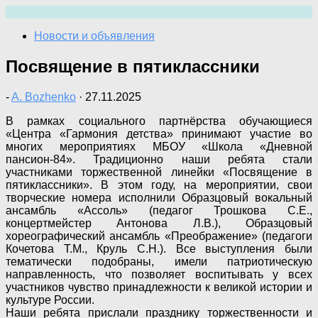
Перейти
к
Новости и объявления
содержимому
Посвящение в пятиклассники
-
A. Bozhenko
·
27.11.2025
В рамках социального партнёрства обучающиеся
«Центра «Гармония детства» принимают участие во
многих мероприятиях МБОУ «Школа «Дневной
пансион-84». Традиционно наши ребята стали
участниками торжественной линейки «Посвящение в
пятиклассники». В этом году, на мероприятии, свои
творческие номера исполнили Образцовый вокальный
ансамбль «Ассоль» (педагог Трошкова С.Е.,
концертмейстер Антонова Л.В.), Образцовый
хореографический ансамбль «Преображение» (педагоги
Кочетова Т.М., Круль С.Н.). Все выступления были
тематически подобраны, имели патриотическую
направленность, что позволяет воспитывать у всех
участников чувство принадлежности к великой истории и
культуре России.
Наши ребята прислали празднику торжественности и