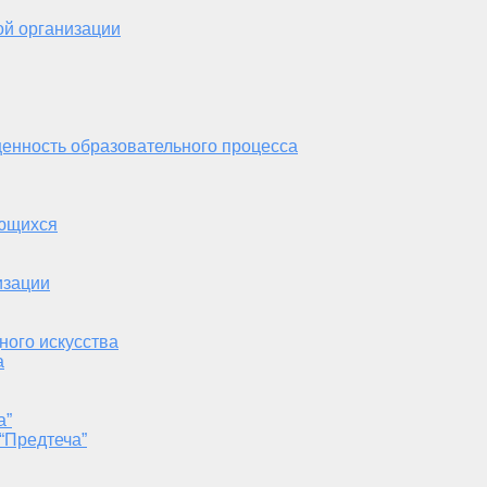
ой организации
енность образовательного процесса
ающихся
изации
ного искусства
а
а”
“Предтеча”