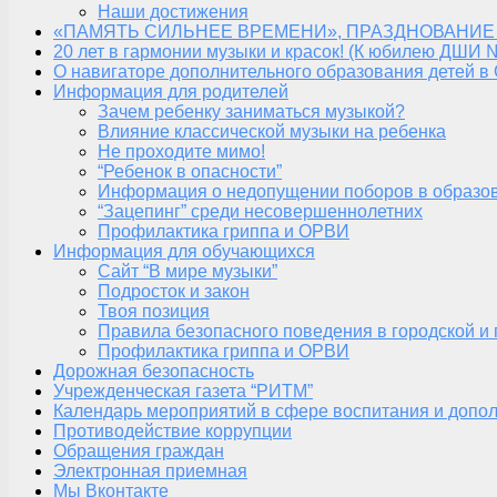
Наши достижения
«ПАМЯТЬ СИЛЬНЕЕ ВРЕМЕНИ», ПРАЗДНОВАНИЕ
20 лет в гармонии музыки и красок! (К юбилею ДШИ 
О навигаторе дополнительного образования детей в
Информация для родителей
Зачем ребенку заниматься музыкой?
Влияние классической музыки на ребенка
Не проходите мимо!
“Ребенок в опасности”
Информация о недопущении поборов в образо
“Зацепинг” среди несовершеннолетних
Профилактика гриппа и ОРВИ
Информация для обучающихся
Сайт “В мире музыки”
Подросток и закон
Твоя позиция
Правила безопасного поведения в городской и
Профилактика гриппа и ОРВИ
Дорожная безопасность
Учрежденческая газета “РИТМ”
Календарь мероприятий в сфере воспитания и допол
Противодействие коррупции
Обращения граждан
Электронная приемная
Мы Вконтакте