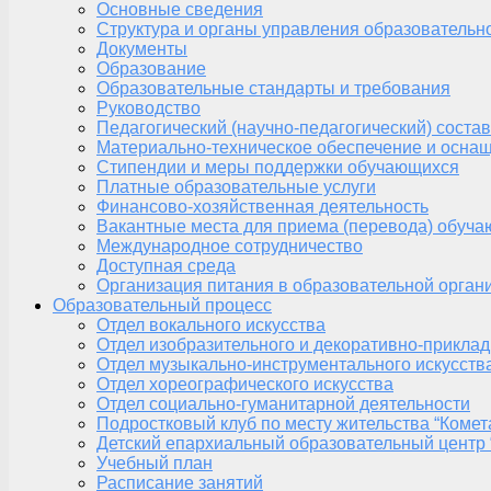
Основные сведения
Структура и органы управления образовательн
Документы
Образование
Образовательные стандарты и требования
Руководство
Педагогический (научно-педагогический) состав
Материально-техническое обеспечение и оснащ
Стипендии и меры поддержки обучающихся
Платные образовательные услуги
Финансово-хозяйственная деятельность
Вакантные места для приема (перевода) обуч
Международное сотрудничество
Доступная среда
Организация питания в образовательной орган
Образовательный процесс
Отдел вокального искусства
Отдел изобразительного и декоративно-приклад
Отдел музыкально-инструментального искусств
Отдел хореографического искусства
Отдел социально-гуманитарной деятельности
Подростковый клуб по месту жительства “Комет
Детский епархиальный образовательный центр 
Учебный план
Расписание занятий