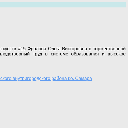
 искусств #15 Фролова Ольга Викторовна в торжественной
плодотворный труд в системе образования и высокое
кого внутригородского района г.о. Самара