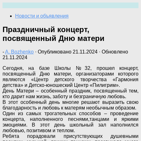
Перейти
к
Новости и объявления
содержимому
Праздничный концерт,
посвященный Дню матери
-
A. Bozhenko
· Опубликовано
21.11.2024
· Обновлено
21.11.2024
Сегодня, на базе Школы №32, прошел концерт,
посвященный Дню матери, организаторами которого
являются «Центр детского творчества «Гармония
детства» и Детско-юношеский Центр «Пилигрим».
День Матери – особенный праздник, посвященный тем,
кто дарит нам жизнь, заботу и безграничную любовь.
В этот особенный день многие решают выразить свою
благодарность и любовь к матерям необычным образом.
Один из самых трогательных способов – проведение
концерта, наполненного песнями,танцами и яркими
эмоциями. В этот день школьный зал наполнился
любовью, позитивом и теплом.
Ребята порадовали присутствующих душевными