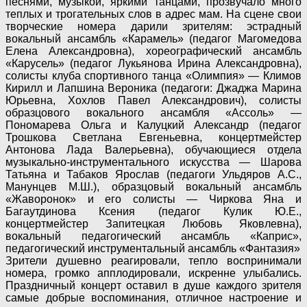
песнями, музыкой, яркими танцами, прозвучало много
теплых и трогательных слов в адрес мам. На сцене свои
творческие номера дарили зрителям: эстрадный
вокальный ансамбль «Карамель» (педагог Магомедова
Елена Александровна), хореографический ансамбль
«Карусель» (педагог Лукьянова Ирина Александровна),
солисты клуба спортивного танца «Олимпия» — Климов
Кирилл и Лапшина Вероника (педагоги: Джаджа Марина
Юрьевна, Хохлов Павел Александрович), солисты
образцового вокального ансамбля «Ассоль» —
Пономарева Ольга и Калуцкий Александр (педагог
Трошкова Светлана Евгеньевна, концертмейстер
Антонова Лада Валерьевна), обучающиеся отдела
музыкально-инструментального искусства — Шарова
Татьяна и Табаков Ярослав (педагоги Ульдяров А.С.,
Манунцев М.Ш.), образцовый вокальный ансамбль
«Жаворонок» и его солисты — Чиркова Яна и
Багаутдинова Ксения (педагог Кулик Ю.Е.,
концертмейстер Запитецкая Любовь Яковлевна),
вокальный педагогический ансамбль «Каприс»,
педагогический инструментальный ансамбль «Фантазия»
Зрители душевно реагировали, тепло воспринимали
номера, громко апплодировали, искренне улыбались.
Праздничный концерт оставил в душе каждого зрителя
самые добрые воспоминания, отличное настроение и