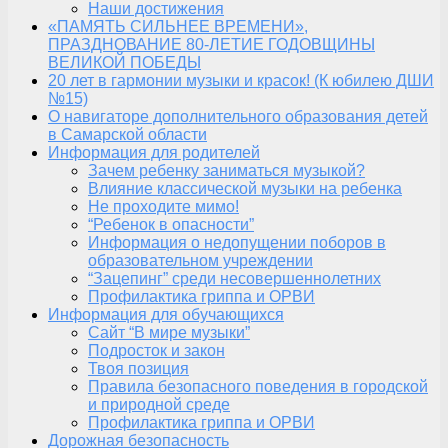
Наши достижения
«ПАМЯТЬ СИЛЬНЕЕ ВРЕМЕНИ»,
ПРАЗДНОВАНИЕ 80-ЛЕТИЕ ГОДОВЩИНЫ
ВЕЛИКОЙ ПОБЕДЫ
20 лет в гармонии музыки и красок! (К юбилею ДШИ
№15)
О навигаторе дополнительного образования детей
в Самарской области
Информация для родителей
Зачем ребенку заниматься музыкой?
Влияние классической музыки на ребенка
Не проходите мимо!
“Ребенок в опасности”
Информация о недопущении поборов в
образовательном учреждении
“Зацепинг” среди несовершеннолетних
Профилактика гриппа и ОРВИ
Информация для обучающихся
Сайт “В мире музыки”
Подросток и закон
Твоя позиция
Правила безопасного поведения в городской
и природной среде
Профилактика гриппа и ОРВИ
Дорожная безопасность