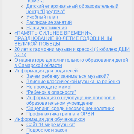
“Комета”
Детский епархиальный образовательный
центр “Предтеча”
Учебный план
Расписание занятий
Наши достижения
«ПАМЯТЬ СИЛЬНЕЕ ВРЕМЕНИ»,
ПРАЗДНОВАНИЕ 80-ЛЕТИЕ ГОДОВЩИНЫ
ВЕЛИКОЙ ПОБЕДЫ
20 лет в гармонии музыки и красок! (К юбилею ДШИ
№15)
О навигаторе дополнительного образования детей
в Самарской области
Информация для родителей
Зачем ребенку заниматься музыкой?
Влияние классической музыки на ребенка
Не проходите мимо!
“Ребенок в опасности”
Информация о недопущении поборов в
образовательном учреждении
“Зацепинг” среди несовершеннолетних
Профилактика гриппа и ОРВИ
Информация для обучающихся
Сайт “В мире музыки”
Подросток и закон