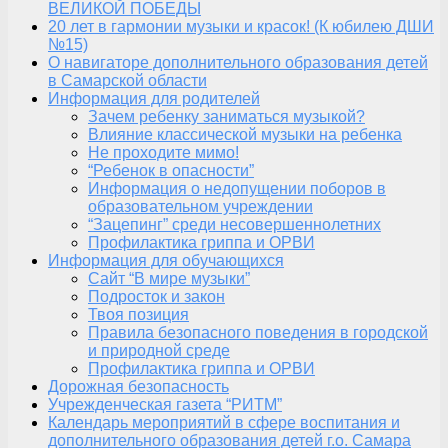
ВЕЛИКОЙ ПОБЕДЫ
20 лет в гармонии музыки и красок! (К юбилею ДШИ
№15)
О навигаторе дополнительного образования детей
в Самарской области
Информация для родителей
Зачем ребенку заниматься музыкой?
Влияние классической музыки на ребенка
Не проходите мимо!
“Ребенок в опасности”
Информация о недопущении поборов в
образовательном учреждении
“Зацепинг” среди несовершеннолетних
Профилактика гриппа и ОРВИ
Информация для обучающихся
Сайт “В мире музыки”
Подросток и закон
Твоя позиция
Правила безопасного поведения в городской
и природной среде
Профилактика гриппа и ОРВИ
Дорожная безопасность
Учрежденческая газета “РИТМ”
Календарь мероприятий в сфере воспитания и
дополнительного образования детей г.о. Самара