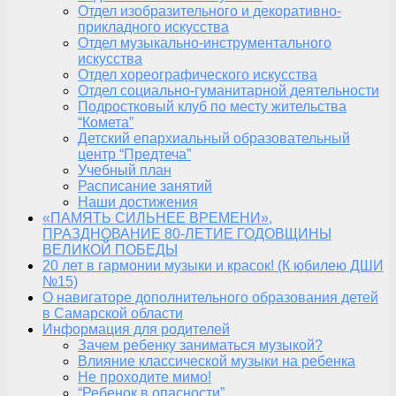
Отдел изобразительного и декоративно-
прикладного искусства
Отдел музыкально-инструментального
искусства
Отдел хореографического искусства
Отдел социально-гуманитарной деятельности
Подростковый клуб по месту жительства
“Комета”
Детский епархиальный образовательный
центр “Предтеча”
Учебный план
Расписание занятий
Наши достижения
«ПАМЯТЬ СИЛЬНЕЕ ВРЕМЕНИ»,
ПРАЗДНОВАНИЕ 80-ЛЕТИЕ ГОДОВЩИНЫ
ВЕЛИКОЙ ПОБЕДЫ
20 лет в гармонии музыки и красок! (К юбилею ДШИ
№15)
О навигаторе дополнительного образования детей
в Самарской области
Информация для родителей
Зачем ребенку заниматься музыкой?
Влияние классической музыки на ребенка
Не проходите мимо!
“Ребенок в опасности”