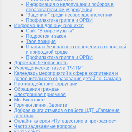
Информация о недопущении поборов в
образовательном учреждении
“Зацепинг” среди несовершеннолетних
Профилактика гриппа и ОРВИ
Информация для обучающихся
Сайт “В мире музыки”
Подросток и закон
Твоя позиция
Правила безопасного поведения в городской
и природной среде
Профилактика гриппа и ОРВИ
Дорожная безопасность
Учрежденческая газета “РИТМ”
Календарь мероприятий в сфере воспитания и
дополнительного образования детей г.о. Самара
Противодействие коррупции
Обращения граждан
Электронная приемная
Мы Вконтакте
Горячая линия. Звоните
Добрая книга отзывов о работе ЦДТ «Гармония
детства»
Онлайн-галерея «Путешествие в прекрасное»
Часто задаваемые вопросы
Карта сайта