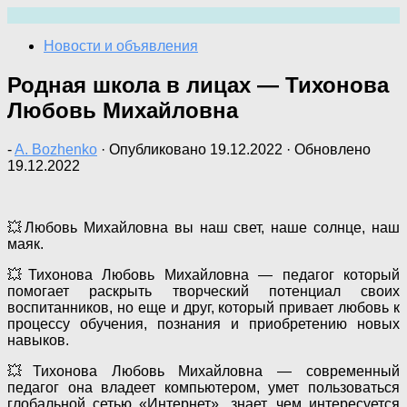
Перейти
к
Новости и объявления
содержимому
Родная школа в лицах — Тихонова
Любовь Михайловна
-
A. Bozhenko
· Опубликовано
19.12.2022
· Обновлено
19.12.2022
💥Любовь Михайловна вы наш свет, наше солнце, наш
маяк.
💥Тихонова Любовь Михайловна — педагог который
помогает раскрыть творческий потенциал своих
воспитанников, но еще и друг, который привает любовь к
процессу обучения, познания и приобретению новых
навыков.
💥Тихонова Любовь Михайловна — современный
педагог она владеет компьютером, умет пользоваться
глобальной сетью «Интернет», знает, чем интересуется