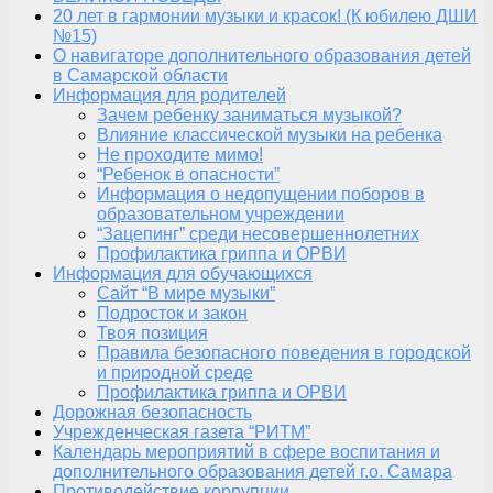
20 лет в гармонии музыки и красок! (К юбилею ДШИ
№15)
О навигаторе дополнительного образования детей
в Самарской области
Информация для родителей
Зачем ребенку заниматься музыкой?
Влияние классической музыки на ребенка
Не проходите мимо!
“Ребенок в опасности”
Информация о недопущении поборов в
образовательном учреждении
“Зацепинг” среди несовершеннолетних
Профилактика гриппа и ОРВИ
Информация для обучающихся
Сайт “В мире музыки”
Подросток и закон
Твоя позиция
Правила безопасного поведения в городской
и природной среде
Профилактика гриппа и ОРВИ
Дорожная безопасность
Учрежденческая газета “РИТМ”
Календарь мероприятий в сфере воспитания и
дополнительного образования детей г.о. Самара
Противодействие коррупции