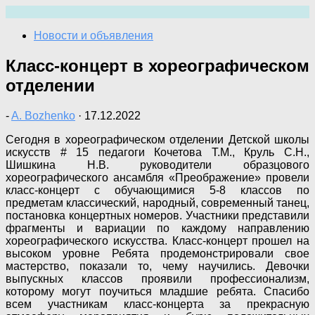
Перейти
к
Новости и объявления
содержимому
Класс-концерт в хореографическом
отделении
-
A. Bozhenko
·
17.12.2022
Сегодня в хореографическом отделении Детской школы
искусств # 15 педагоги Кочетова Т.М., Круль С.Н.,
Шишкина Н.В. руководители образцового
хореографического ансамбля «Преображение» провели
класс-концерт с обучающимися 5-8 классов по
предметам классический, народный, современный танец,
постановка концертных номеров. Участники представили
фрагменты и вариации по каждому направлению
хореографического искусства. Класс-концерт прошел на
высоком уровне Ребята продемонстрировали свое
мастерство, показали то, чему научились. Девочки
выпускных классов проявили профессионализм,
которому могут поучиться младшие ребята. Спасибо
всем участникам класс-концерта за прекрасную