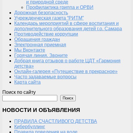
и природной среде
Профилактика гриппа и ОРВИ
Дорожная безопасность
Учрежденческая газета “РИТМ”
Календарь мероприятий в сфере воспитания и
дополнительного образования детей г.о. Самара
Противодействие коррупции
Обращения граждан
Электронная приемная
Мы Вконтакте
Горячая линия. Звоните
Добрая книга отзывов о работе ЦДТ «Гармония
детства»
Онлайн-галерея «Путешествие в прекрасное»
Часто задаваемые вопросы
Карта сайта
Поиск по сайту
Поиск
НОВОСТИ И ОБЪЯВЛЕНИЯ
ПРАВИЛА СЧАСТЛИВОГО ДЕТСТВА
Кибербуллинг
Правила поведения на воде