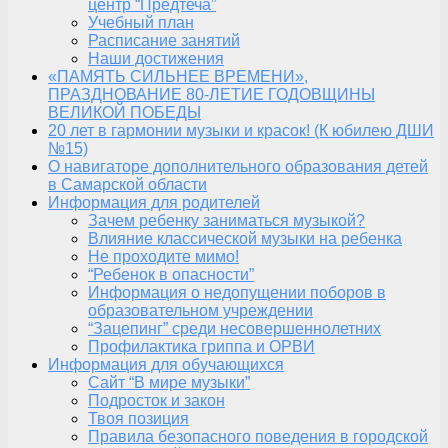
центр “Предтеча”
Учебный план
Расписание занятий
Наши достижения
«ПАМЯТЬ СИЛЬНЕЕ ВРЕМЕНИ»,
ПРАЗДНОВАНИЕ 80-ЛЕТИЕ ГОДОВЩИНЫ
ВЕЛИКОЙ ПОБЕДЫ
20 лет в гармонии музыки и красок! (К юбилею ДШИ
№15)
О навигаторе дополнительного образования детей
в Самарской области
Информация для родителей
Зачем ребенку заниматься музыкой?
Влияние классической музыки на ребенка
Не проходите мимо!
“Ребенок в опасности”
Информация о недопущении поборов в
образовательном учреждении
“Зацепинг” среди несовершеннолетних
Профилактика гриппа и ОРВИ
Информация для обучающихся
Сайт “В мире музыки”
Подросток и закон
Твоя позиция
Правила безопасного поведения в городской