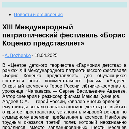
Перейти
к
Новости и объявления
содержимому
XIII Международный
патриотический фестиваль «Борис
Коценко представляет»
-
A. Bozhenko
·
18.04.2025
В «Центре детского творчества «Гармония детства» в
рамках XIII Международного патриотического фестиваля
«Борис Коценко представляет» для обучающихся
состоялся показ документального фильма «Авдеев.
Открытый космос» о Герое России, лётчике-космонавте,
уроженце г.Чапаевска — Сергее Васильевиче Авдееве.
Автор сценария и режиссер фильма Максим Кузнецов.
Авдеев С.А. — герой России, кавалер многих орденов —
ему трижды выпало слетать в космос, десять раз выйти в
открытое пространство, установить мировой рекорд по
суммарному времени пребывания в космосе. Наиболее
трудным оказался третий полет, который неожиданно
продлился вместо запланированных шести месяцев