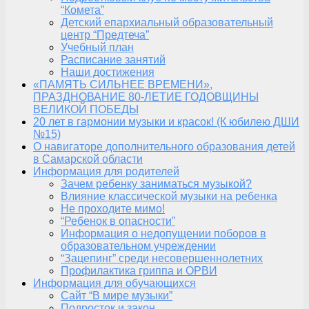
“Комета”
Детский епархиальный образовательный
центр “Предтеча”
Учебный план
Расписание занятий
Наши достижения
«ПАМЯТЬ СИЛЬНЕЕ ВРЕМЕНИ»,
ПРАЗДНОВАНИЕ 80-ЛЕТИЕ ГОДОВЩИНЫ
ВЕЛИКОЙ ПОБЕДЫ
20 лет в гармонии музыки и красок! (К юбилею ДШИ
№15)
О навигаторе дополнительного образования детей
в Самарской области
Информация для родителей
Зачем ребенку заниматься музыкой?
Влияние классической музыки на ребенка
Не проходите мимо!
“Ребенок в опасности”
Информация о недопущении поборов в
образовательном учреждении
“Зацепинг” среди несовершеннолетних
Профилактика гриппа и ОРВИ
Информация для обучающихся
Сайт “В мире музыки”
Подросток и закон