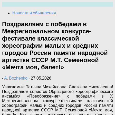
Перейти
к
Новости и объявления
содержимому
Поздравляем с победами в
Межрегиональном конкурсе-
фестивале классической
хореографии малых и средних
городов России памяти народной
артистки СССР М.Т. Семеновой
«Мечта моя, балет!»
-
A. Bozhenko
·
27.05.2026
Уважаемые Татьяна Михайловна, Светлана Николаевна!
Поздравляем солисток Образцового хореографического
ансамбля «Преображение» с победами в X
Межрегиональном конкурсе-фестивале классической
хореографии малых и средних городов России памяти
народной артистки СССР М.Т. Семеновой «Мечта моя,
балет!» Вы дарите зрителям не просто танец, а