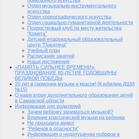
прикладного искусства
Отдел музыкально-инструментального
искусства
Отдел хореографического искусства
Отдел социально-гуманитарной деятельности
Подростковый клуб по месту жительства
“Комета”
Детский епархиальный образовательный
центр “Предтеча”
Учебный план
Расписание занятий
Наши достижения
«ПАМЯТЬ СИЛЬНЕЕ ВРЕМЕНИ»,
ПРАЗДНОВАНИЕ 80-ЛЕТИЕ ГОДОВЩИНЫ
ВЕЛИКОЙ ПОБЕДЫ
20 лет в гармонии музыки и красок! (К юбилею ДШИ
№15)
О навигаторе дополнительного образования детей
в Самарской области
Информация для родителей
Зачем ребенку заниматься музыкой?
Влияние классической музыки на ребенка
Не проходите мимо!
“Ребенок в опасности”
Информация о недопущении поборов в