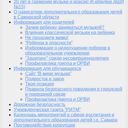
20 лет в гармонии музыки и красок! (К юбилею ДШИ
№15)
О навигаторе дополнительного образования детей
в Самарской области
Информация для родителей
Зачем ребенку заниматься музыкой?
Влияние классической музыки на ребенка
Не проходите мимо!
“Ребенок в опасности”
Информация о недопущении поборов в
образовательном учреждении
“Зацепинг” среди несовершеннолетних
Профилактика гриппа и ОРВИ
Информация для обучающихся
Сайт “В мире музыки”
Подросток и закон
Твоя позиция
Правила безопасного поведения в городской
и природной среде
Профилактика гриппа и ОРВИ
Дорожная безопасность
Учрежденческая газета “РИТМ”
Календарь мероприятий в сфере воспитания и
дополнительного образования детей г.о. Самара
Противодействие коррупции