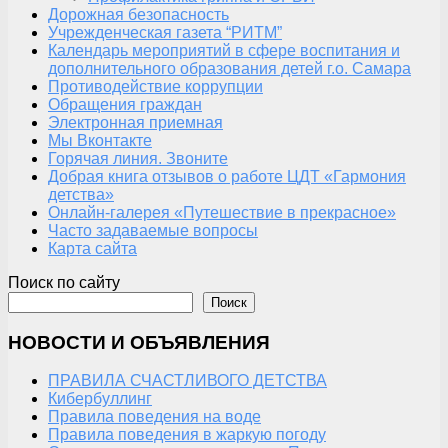
Дорожная безопасность
Учрежденческая газета “РИТМ”
Календарь мероприятий в сфере воспитания и
дополнительного образования детей г.о. Самара
Противодействие коррупции
Обращения граждан
Электронная приемная
Мы Вконтакте
Горячая линия. Звоните
Добрая книга отзывов о работе ЦДТ «Гармония
детства»
Онлайн-галерея «Путешествие в прекрасное»
Часто задаваемые вопросы
Карта сайта
Поиск по сайту
Поиск
НОВОСТИ И ОБЪЯВЛЕНИЯ
ПРАВИЛА СЧАСТЛИВОГО ДЕТСТВА
Кибербуллинг
Правила поведения на воде
Правила поведения в жаркую погоду