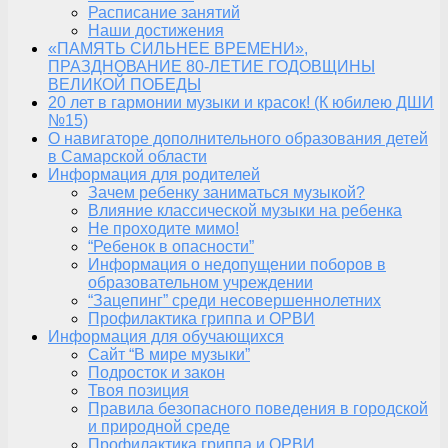
Расписание занятий
Наши достижения
«ПАМЯТЬ СИЛЬНЕЕ ВРЕМЕНИ»,
ПРАЗДНОВАНИЕ 80-ЛЕТИЕ ГОДОВЩИНЫ
ВЕЛИКОЙ ПОБЕДЫ
20 лет в гармонии музыки и красок! (К юбилею ДШИ
№15)
О навигаторе дополнительного образования детей
в Самарской области
Информация для родителей
Зачем ребенку заниматься музыкой?
Влияние классической музыки на ребенка
Не проходите мимо!
“Ребенок в опасности”
Информация о недопущении поборов в
образовательном учреждении
“Зацепинг” среди несовершеннолетних
Профилактика гриппа и ОРВИ
Информация для обучающихся
Сайт “В мире музыки”
Подросток и закон
Твоя позиция
Правила безопасного поведения в городской
и природной среде
Профилактика гриппа и ОРВИ