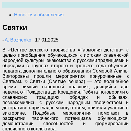
Перейти
к
Новости и объявления
содержимому
Святки
-
A. Bozhenko
·
17.01.2025
В «Центре детского творчества «Гармония детства» с
целью приобщения обучающихся к истокам славянской
народной культуры, знакомства с русскими традициями и
обрядами в группах второго и третьего года обучения
педагога дополнительного образования Сомовой Алины
Викторовны прошли мероприятия приуроченные к
Святкам. ✨️Святки (Святые вечера) — это волшебное
время, зимний народный праздник, длящийся две
недели, от Рождества до Крещения. Ребята поговорили о
славянских традициях, обрядах и обычаях,
познакомились с русским народным творчеством и
декоративно-прикладным искусством, приняли участие в
викторине. Подобные мероприятия помогают в
раскрытии творческого потенциала обучающихся,
демонстрации способностей и формировании
сплоченного коллектива.