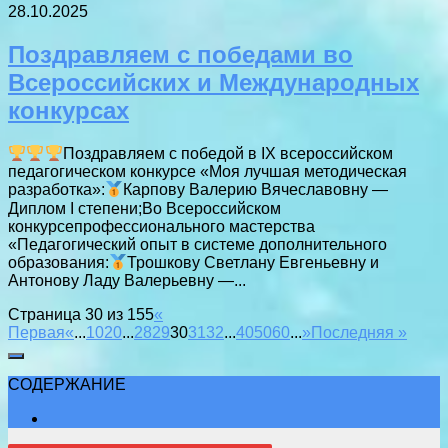
28.10.2025
Поздравляем с победами во
Всероссийских и Международных
конкурсах
Поздравляем с победой в IX всероссийском
педагогическом конкурсе «Моя лучшая методическая
разработка»:
Карпову Валерию Вячеславовну —
Диплом I степени;Во Всероссийском
конкурсепрофессионального мастерства
«Педагогический опыт в системе дополнительного
образования:
Трошкову Светлану Евгеньевну и
Антонову Ладу Валерьевну —...
Страница 30 из 155
«
Первая
«
...
10
20
...
28
29
30
31
32
...
40
50
60
...
»
Последняя »
СОДЕРЖАНИЕ