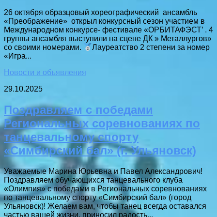
26 октября образцовый хореографический ансамбль
«Преображение» открыл конкурсный сезон участием в
Международном конкурсе- фестивале «ОРБИТАФЭСТ’ . 4
группы ансамбля выступили на сцене ДК » Металлургов»
со своими номерами.
Лауреатство 2 степени за номер
«Игра...
Новости и объявления
29.10.2025
Поздравляем с победами
Региональных соревнованиях по
танцевальному спорту
«Симбирский бал» (г. Ульяновск)
Уважаемые Марина Юрьевна и Павел Александрович!
Поздравляем обучающихся танцевального клуба
«Олимпия» с победами в Региональных соревнованиях
по танцевальному спорту «Симбирский бал» (город
Ульяновск)! Желаем вам, чтобы танец всегда оставался
частью вашей жизни, приносил радость...