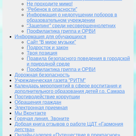
Не проходите мимо!
“Ребенок в опасности”
Информация о недопущении поборов в
образовательном учреждении
“Зацепинг” среди несовершеннолетних
Профилактика гриппа и ОРВИ
Информация для обучающихся
Сайт “В мире музыки”
Подросток и закон
Твоя позиция
Правила безопасного поведения в городской
и природной среде
Профилактика гриппа и ОРВИ
Дорожная безопасность
Учрежденческая газета “РИТМ”
Календарь мероприятий в сфере воспитания и
дополнительного образования детей г.о. Самара
Противодействие коррупции
Обращения граждан
Электронная приемная
Мы Вконтакте
Горячая линия. Звоните
Добрая книга отзывов о работе ЦДТ «Гармония
детства»
Онлайн-галерея «Путешествие в прекрасное»