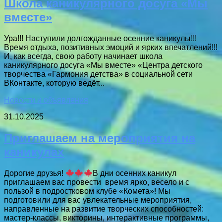
Школа каникулярного досуга «Мы
вместе»
Ура!!! Наступили долгожданные осенние каникулы!!!
Время отдыха, позитивных эмоций и ярких впечатлений!!!
И, как всегда, свою работу начинает школа
каникулярного досуга «Мы вместе» «Центра детского
творчества «Гармония детства» в социальной сети
ВКонтакте, которую ведёт...
Новости и объявления
31.10.2025
Приглашаем на мероприятия на
каникулах
Дорогие друзья!
В дни осенних каникул
приглашаем вас провести время ярко, весело и с
пользой в подростковом клубе «Комета»! Мы
подготовили для вас увлекательные мероприятия,
направленные на развитие творческих способностей:
мастер-классы, викторины, интерактивные программы,