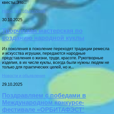
квесты.Это...
Новости и объявления
30.10.2025
Творческая мастерская по
созданию народной куклы
Из поколения в поколение переходят традиции ремесла
и искусства игрушки, передаются народные
представления о жизни, труде, красоте. Рукотворные
изделия, в их числе куклы, всегда были нужны людям не
только для практических целей, но и...
Новости и объявления
29.10.2025
Поздравляем с победами в
Международном конкурсе-
фестивале «ОРБИТАФЭСТ’