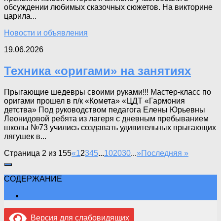
обсуждении любимых сказочных сюжетов. На викторине
царила...
Новости и объявления
19.06.2026
Техника «оригами» на занятиях
Прыгающие шедевры своими руками!!! Мастер‑класс по
оригами прошел в п/к «Комета» «ЦДТ «Гармония
детства» Под руководством педагога Елены Юрьевны
Леонидовой ребята из лагеря с дневным пребыванием
школы №73 учились создавать удивительных прыгающих
лягушек в...
Страница 2 из 155
«
1
2
3
4
5
...
10
20
30
...
»
Последняя »
СОДЕРЖАНИЕ
Версия для слабовидящих