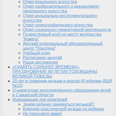
Отдел вокального искусства
Отдел изобразительного и декоративно-
прикладного искусства
Отдел музыкально-инструментального
искусства
Отдел хореографического искусства
Отдел социально-гуманитарной деятельности
Подростковый клуб по месту жительства
“Комета”
Детский епархиальный образовательный
центр “Предтеча”
Учебный план
Расписание занятий
Наши достижения
«ПАМЯТЬ СИЛЬНЕЕ ВРЕМЕНИ»,
ПРАЗДНОВАНИЕ 80-ЛЕТИЕ ГОДОВЩИНЫ
ВЕЛИКОЙ ПОБЕДЫ
20 лет в гармонии музыки и красок! (К юбилею ДШИ
№15)
О навигаторе дополнительного образования детей
в Самарской области
Информация для родителей
Зачем ребенку заниматься музыкой?
Влияние классической музыки на ребенка
Не проходите мимо!