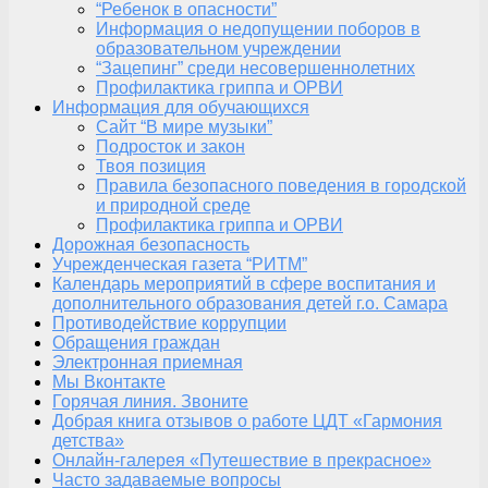
“Ребенок в опасности”
Информация о недопущении поборов в
образовательном учреждении
“Зацепинг” среди несовершеннолетних
Профилактика гриппа и ОРВИ
Информация для обучающихся
Сайт “В мире музыки”
Подросток и закон
Твоя позиция
Правила безопасного поведения в городской
и природной среде
Профилактика гриппа и ОРВИ
Дорожная безопасность
Учрежденческая газета “РИТМ”
Календарь мероприятий в сфере воспитания и
дополнительного образования детей г.о. Самара
Противодействие коррупции
Обращения граждан
Электронная приемная
Мы Вконтакте
Горячая линия. Звоните
Добрая книга отзывов о работе ЦДТ «Гармония
детства»
Онлайн-галерея «Путешествие в прекрасное»
Часто задаваемые вопросы