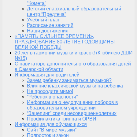
“Комета”
Детский епархиальный образовательный
центр “Предтеча”
Учебный план
Расписание занятий
Наши достижения
«ПАМЯТЬ СИЛЬНЕЕ ВРЕМЕНИ»,
ПРАЗДНОВАНИЕ 80-ЛЕТИЕ ГОДОВЩИНЫ
ВЕЛИКОЙ ПОБЕДЫ
20 лет в гармонии музыки и красок! (К юбилею ДШИ
№15)
О навигаторе дополнительного образования детей
в Самарской области
Информация для родителей
Зачем ребенку заниматься музыкой?
Влияние классической музыки на ребенка
Не проходите мимо!
“Ребенок в опасности”
Информация о недопущении поборов в
образовательном учреждении
“Зацепинг” среди несовершеннолетних
Профилактика гриппа и ОРВИ
Информация для обучающихся
Сайт “В мире музыки”
Подросток и закон