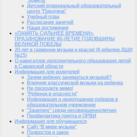
“Комета”
Детский епархиальный образовательный
центр “Предтеча”
Учебный план
Расписание занятий
Наши достижения
«ПАМЯТЬ СИЛЬНЕЕ ВРЕМЕНИ»,
ПРАЗДНОВАНИЕ 80-ЛЕТИЕ ГОДОВЩИНЫ
ВЕЛИКОЙ ПОБЕДЫ
20 лет в гармонии музыки и красок! (К юбилею ДШИ
№15)
О навигаторе дополнительного образования детей
в Самарской области
Информация для родителей
Зачем ребенку заниматься музыкой?
Влияние классической музыки на ребенка
Не проходите мимо!
“Ребенок в опасности”
Информация о недопущении поборов в
образовательном учреждении
“Зацепинг” среди несовершеннолетних
Профилактика гриппа и ОРВИ
Информация для обучающихся
Сайт “В мире музыки”
Подросток и закон