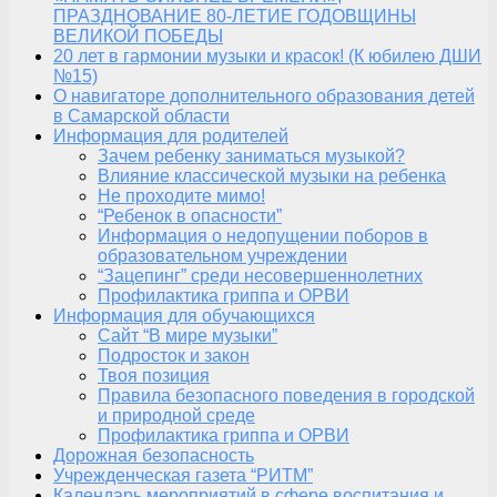
ПРАЗДНОВАНИЕ 80-ЛЕТИЕ ГОДОВЩИНЫ
ВЕЛИКОЙ ПОБЕДЫ
20 лет в гармонии музыки и красок! (К юбилею ДШИ
№15)
О навигаторе дополнительного образования детей
в Самарской области
Информация для родителей
Зачем ребенку заниматься музыкой?
Влияние классической музыки на ребенка
Не проходите мимо!
“Ребенок в опасности”
Информация о недопущении поборов в
образовательном учреждении
“Зацепинг” среди несовершеннолетних
Профилактика гриппа и ОРВИ
Информация для обучающихся
Сайт “В мире музыки”
Подросток и закон
Твоя позиция
Правила безопасного поведения в городской
и природной среде
Профилактика гриппа и ОРВИ
Дорожная безопасность
Учрежденческая газета “РИТМ”
Календарь мероприятий в сфере воспитания и