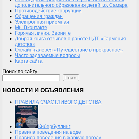
дополнительного образования детей г.о. Самара
Противодействие коррупции
Обращения граждан
Электронная приемная
Мы Вконтакте
Горячая линия. Звоните
Добрая книга отзывов о работе ЦДТ «Гармония
детства»
Онлайн-галерея «Путешествие в прекрасное»
Часто задаваемые вопросы
Карта сайта
Поиск по сайту
Поиск
НОВОСТИ И ОБЪЯВЛЕНИЯ
ПРАВИЛА СЧАСТЛИВОГО ДЕТСТВА
Кибербуллинг
Правила поведения на воде
Правила поведения в жаркую погоду