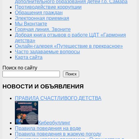
дополнительного образования детей г.о. Самара
Противодействие коррупции
Обращения граждан
Электронная приемная
Мы Вконтакте
Горячая линия. Звоните
Добрая книга отзывов о работе ЦДТ «Гармония
детства»
Онлайн-галерея «Путешествие в прекрасное»
Часто задаваемые вопросы
Карта сайта
Поиск по сайту
Поиск
НОВОСТИ И ОБЪЯВЛЕНИЯ
ПРАВИЛА СЧАСТЛИВОГО ДЕТСТВА
Кибербуллинг
Правила поведения на воде
Правила поведения в жаркую погоду