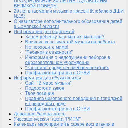
ПРАЗДНОВАНИЕ 80-ЛЕТИЕ ГОДОВЩИНЫ
ВЕЛИКОЙ ПОБЕДЫ
20 лет в гармонии музыки и красок! (К юбилею ДШИ
№15)
О навигаторе дополнительного образования детей
в Самарской области
Информация для родителей
Зачем ребенку заниматься музыкой?
Влияние классической музыки на ребенка
Не проходите мимо!
“Ребенок в опасности”
Информация о недопущении поборов в
образовательном учреждении
“Зацепинг” среди несовершеннолетних
Профилактика гриппа и ОРВИ
Информация для обучающихся
Сайт “В мире музыки”
Подросток и закон
Твоя позиция
Правила безопасного поведения в городской
и природной среде
Профилактика гриппа и ОРВИ
Дорожная безопасность
Учрежденческая газета “РИТМ”
Календарь мероприятий в сфере воспитания и