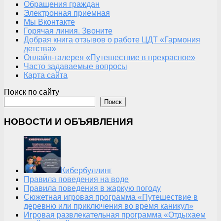
Обращения граждан
Электронная приемная
Мы Вконтакте
Горячая линия. Звоните
Добрая книга отзывов о работе ЦДТ «Гармония
детства»
Онлайн-галерея «Путешествие в прекрасное»
Часто задаваемые вопросы
Карта сайта
Поиск по сайту
Поиск
НОВОСТИ И ОБЪЯВЛЕНИЯ
Кибербуллинг
Правила поведения на воде
Правила поведения в жаркую погоду
Сюжетная игровая программа «Путешествие в
деревню или приключения во время каникул»
Игровая развлекательная программа «Отдыхаем