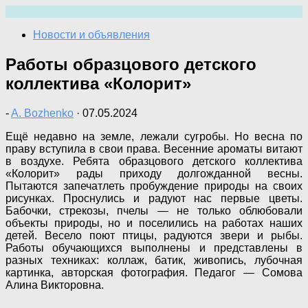
Перейти
к
Новости и объявления
содержимому
Работы образцового детского
коллектива «Колорит»
-
A. Bozhenko
·
07.05.2024
Ещё недавно на земле, лежали сугробы. Но весна по
праву вступила в свои права. Весенние ароматы витают
в воздухе. Ребята образцового детского коллектива
«Колорит» рады приходу долгожданной весны.
Пытаются запечатлеть пробуждение природы на своих
рисунках. Проснулись и радуют нас первые цветы.
Бабочки, стрекозы, пчелы — не только облюбовали
объекты природы, но и поселились на работах наших
детей. Весело поют птицы, радуются звери и рыбы.
Работы обучающихся выполнены и представлены в
разных техниках: коллаж, батик, живопись, лубочная
картинка, авторская фотография. Педагог — Сомова
Алина Викторовна.