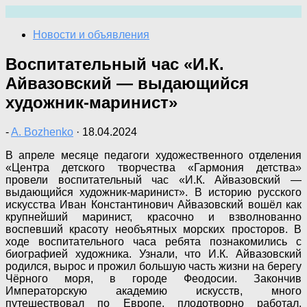
Перейти
к
Новости и объявления
содержимому
Воспитательный час «И.К.
Айвазовский — выдающийся
художник-маринист»
-
A. Bozhenko
·
18.04.2024
В апреле месяце педагоги художественного отделения
«Центра детского творчества «Гармония детства»
провели воспитательный час «И.К. Айвазовский —
выдающийся художник-маринист». В историю русского
искусства Иван Константинович Айвазовский вошёл как
крупнейший маринист, красочно и взволнованно
воспевший красоту необъятных морских просторов. В
ходе воспитательного часа ребята познакомились с
биографией художника. Узнали, что И.К. Айвазовский
родился, вырос и прожил большую часть жизни на берегу
Чёрного моря, в городе Феодосии. Закончив
Императорскую академию искусств, много
путешествовал по Европе, плодотворно работал,