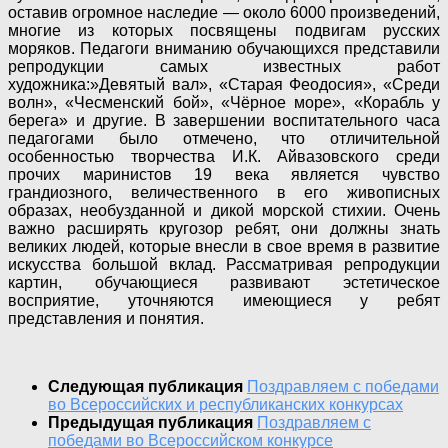
оставив огромное наследие — около 6000 произведений,
многие из которых посвящены подвигам русских
моряков. Педагоги вниманию обучающихся представили
репродукции самых известных работ
художника:»Девятый вал», «Старая Феодосия», «Среди
волн», «Чесменский бой», «Чёрное море», «Корабль у
берега» и другие. В завершении воспитательного часа
педагогами было отмечено, что отличительной
особенностью творчества И.К. Айвазовского среди
прочих маринистов 19 века является чувство
грандиозного, величественного в его живописных
образах, необузданной и дикой морской стихии. Очень
важно расширять кругозор ребят, они должны знать
великих людей, которые внесли в свое время в развитие
искусства большой вклад. Рассматривая репродукции
картин, обучающиеся развивают эстетическое
восприятие, уточняются имеющиеся у ребят
представления и понятия.
Следующая публикация
Поздравляем с победами
во Всероссийских и республиканских конкурсах
Предыдущая публикация
Поздравляем с
победами во Всероссийском конкурсе