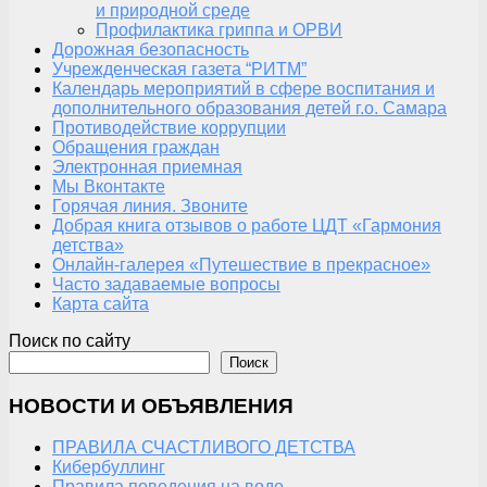
и природной среде
Профилактика гриппа и ОРВИ
Дорожная безопасность
Учрежденческая газета “РИТМ”
Календарь мероприятий в сфере воспитания и
дополнительного образования детей г.о. Самара
Противодействие коррупции
Обращения граждан
Электронная приемная
Мы Вконтакте
Горячая линия. Звоните
Добрая книга отзывов о работе ЦДТ «Гармония
детства»
Онлайн-галерея «Путешествие в прекрасное»
Часто задаваемые вопросы
Карта сайта
Поиск по сайту
Поиск
НОВОСТИ И ОБЪЯВЛЕНИЯ
ПРАВИЛА СЧАСТЛИВОГО ДЕТСТВА
Кибербуллинг
Правила поведения на воде