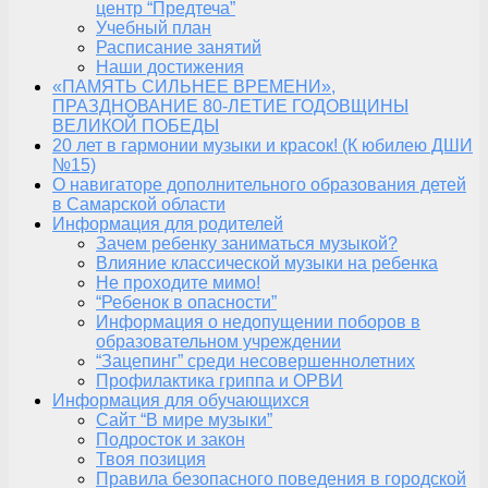
центр “Предтеча”
Учебный план
Расписание занятий
Наши достижения
«ПАМЯТЬ СИЛЬНЕЕ ВРЕМЕНИ»,
ПРАЗДНОВАНИЕ 80-ЛЕТИЕ ГОДОВЩИНЫ
ВЕЛИКОЙ ПОБЕДЫ
20 лет в гармонии музыки и красок! (К юбилею ДШИ
№15)
О навигаторе дополнительного образования детей
в Самарской области
Информация для родителей
Зачем ребенку заниматься музыкой?
Влияние классической музыки на ребенка
Не проходите мимо!
“Ребенок в опасности”
Информация о недопущении поборов в
образовательном учреждении
“Зацепинг” среди несовершеннолетних
Профилактика гриппа и ОРВИ
Информация для обучающихся
Сайт “В мире музыки”
Подросток и закон
Твоя позиция
Правила безопасного поведения в городской