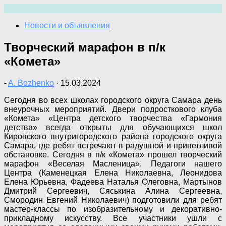
Перейти
к
Новости и объявления
содержимому
Творческий марафон в п/к
«Комета»
-
A. Bozhenko
·
15.03.2024
Сегодня во всех школах городского округа Самара день
внеурочных мероприятий. Двери подросткового клуба
«Комета» «Центра детского творчества «Гармония
детства» всегда открыты для обучающихся школ
Кировского внутригородского района городского округа
Самара, где ребят встречают в радушной и приветливой
обстановке. Сегодня в п/к «Комета» прошел творческий
марафон «Веселая Масленица». Педагоги нашего
Центра (Каменецкая Елена Николаевна, Леонидова
Елена Юрьевна, Фадеева Наталья Олеговна, Мартынов
Дмитрий Сергеевич, Сяськина Алина Сергеевна,
Смородин Евгений Николаевич) подготовили для ребят
мастер-классы по изобразительному и декоративно-
прикладному искусству. Все участники ушли с