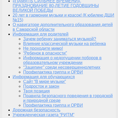
«ПАМЯТЬ СИЛЬНЕЕ ВРЕМЕНИ»,
ПРАЗДНОВАНИЕ 80-ЛЕТИЕ ГОДОВЩИНЫ
ВЕЛИКОЙ ПОБЕДЫ
20 лет в гармонии музыки и красок! (К юбилею ДШИ
№15)
О навигаторе дополнительного образования детей
в Самарской области
Информация для родителей
Зачем ребенку заниматься музыкой?
Влияние классической музыки на ребенка
Не проходите мимо!
“Ребенок в опасности”
Информация о недопущении поборов в
образовательном учреждении
“Зацепинг” среди несовершеннолетних
Профилактика гриппа и ОРВИ
Информация для обучающихся
Сайт “В мире музыки”
Подросток и закон
Твоя позиция
Правила безопасного поведения в городской
и природной среде
Профилактика гриппа и ОРВИ
Дорожная безопасность
Учрежденческая газета “РИТМ”